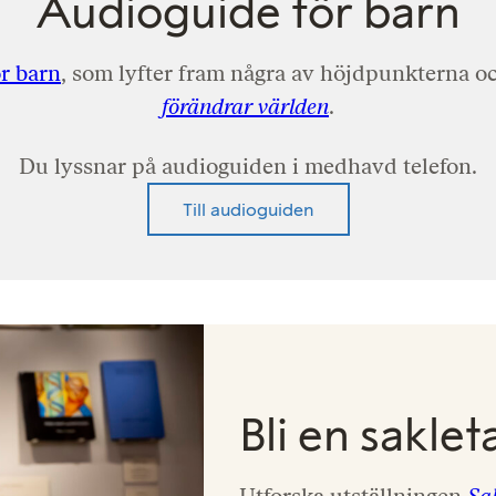
Audioguide för barn
r barn
, som lyfter fram några av höjdpunkterna oc
förändrar världen
.
Du lyssnar på audioguiden i medhavd telefon.
Till audioguiden
Bli en saklet
Utforska utställningen
Sa