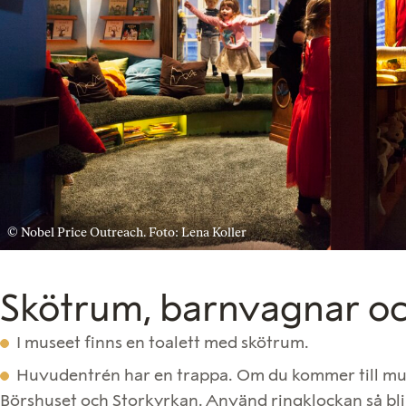
© Nobel Price Outreach. Foto: Lena Koller
Skötrum, barnvagnar o
I museet finns en toalett med skötrum.
Huvudentrén har en trappa. Om du kommer till muse
Börshuset och Storkyrkan. Använd ringklockan så blir