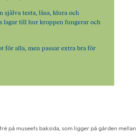
n själva testa, läsa, klura och
s lagar till hur kroppen fungerar och
t för alla, men passar extra bra för
tré på museets baksida, som ligger på gården mellan