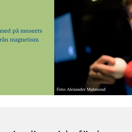
 med på museets
 från magnetism
Foto: Alexander Mahmoud