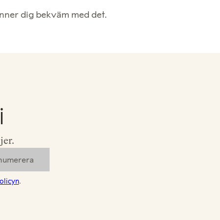
änner dig bekväm med det.
j
jer.
olicyn
.