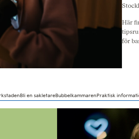
Stock
Här fi
tipsru
för ba
rkstaden
Bli en sakletare
Bubbelkammaren
Praktisk informat