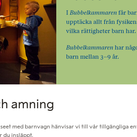
I
Bubbelkammaren
får bar
upptäcka allt från fysiken
vilka rättigheter barn har.
Bubbelkammaren
har någo
barn mellan 3–9 år.
ch amning
et med barnvagn hänvisar vi till vår tillgängliga en
 du insläppt.