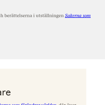
h berättelserna i utställningen
Sakerna som
are
kerna som förändrar världen
, där över