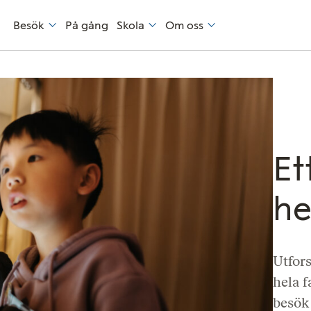
Besök
På gång
Skola
Om oss
Et
he
Utfor
hela f
besök 