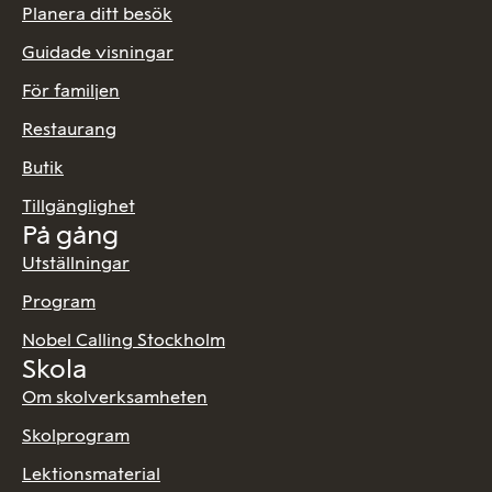
Planera ditt besök
Guidade visningar
För familjen
Restaurang
Butik
Tillgänglighet
På gång
Utställningar
Program
Nobel Calling Stockholm
Skola
Om skolverksamheten
Skolprogram
Lektionsmaterial