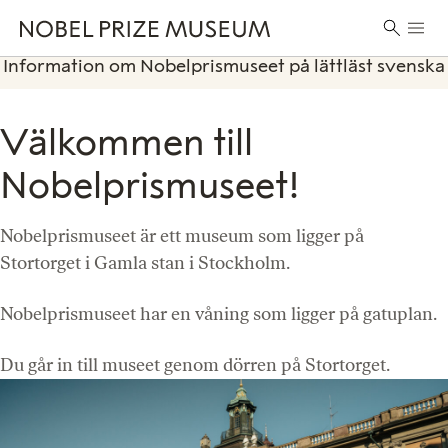
Skip
Skip
Skip
Huvu
to
to
to
Sök
header
main
footer
Information om Nobelprismuseet på lättläst svenska
efter:
content
Välkommen till
Nobelprismuseet!
Nobelprismuseet är ett museum som ligger på
Stortorget i Gamla stan i Stockholm.
Nobelprismuseet har en våning som ligger på gatuplan.
Du går in till museet genom dörren på Stortorget.