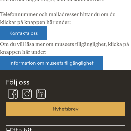
Telefonnummer och mailadresser hittar du om du
klickar på knappen här under:
Kontakta oss
Om du vill läsa mer om museets tillgänglighet, klicka på
knappen här under:
Information om museets tillgänglighet
Följ oss
Följ
Följ
Följ
oss
oss
oss
på
på
på
Facebook
Instagram
Linkedin
Nyhetsbrev
Hitta hit