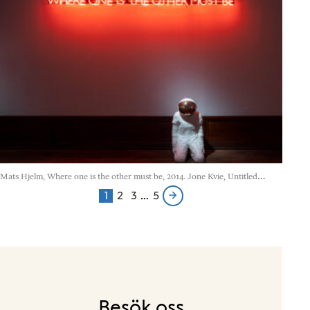
Mats Hjelm, Where one is the other must be, 2014. Jone Kvie, Untitled
(carrier), 2006.
Foto: Jean-Baptiste Béranger © Nobel Prize Outreach
1
2
3
…
5
Page
Page
Page
Page
Next
page
Besök oss