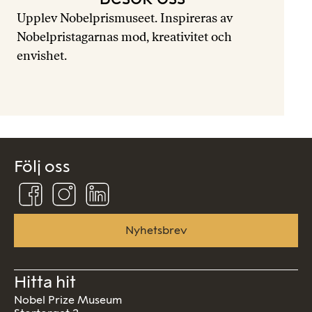
Upplev Nobelprismuseet. Inspireras av
Nobelpristagarnas mod, kreativitet och
envishet.
Följ oss
Följ
Följ
Följ
oss
oss
oss
på
på
på
Facebook
Instagram
Linkedin
Nyhetsbrev
Hitta hit
Nobel Prize Museum