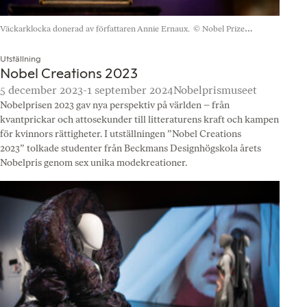
Väckarklocka donerad av författaren Annie Ernaux.
© Nobel Prize
Outreach. Foto: Nanaka Adachi
Utställning
Nobel Creations 2023
5 december 2023-1 september 2024
Nobelprismuseet
Nobelprisen 2023 gav nya perspektiv på världen – från
kvantprickar och attosekunder till litteraturens kraft och kampen
för kvinnors rättigheter. I utställningen ”Nobel Creations
2023” tolkade studenter från Beckmans Designhögskola årets
Nobelpris genom sex unika modekreationer.