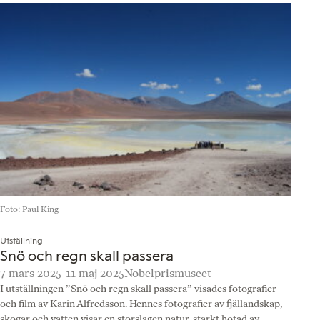
Foto: Paul King
Utställning
Snö och regn skall passera
7 mars 2025-11 maj 2025
Nobelprismuseet
I utställningen ”Snö och regn skall passera” visades fotografier
och film av Karin Alfredsson. Hennes fotografier av fjällandskap,
skogar och vatten visar en storslagen natur, starkt hotad av