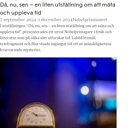
Då, nu, sen – en liten utställning om att mäta
och uppleva tid
7 september 2024-1 december 2024
Nobelprismuseet
I utställningen “Då, nu, sen – en liten utställning om att mäta och
uppleva tid” presenterades ett urval Nobelpristagare i fysik och
litteratur som på olika sätt utforskat tid. Labbföremål,
textfragment och film visade ingångar till ett av mänsklighetens
kvarvarande mysterier.