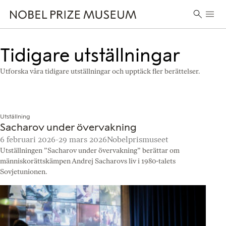
Skip
Skip
Skip
Huvu
to
to
to
Sök
header
main
footer
efter:
content
Tidigare utställningar
Utforska våra tidigare utställningar och upptäck fler berättelser.
Utställning
Sacharov under övervakning
6 februari 2026-29 mars 2026
Nobelprismuseet
Utställningen ”Sacharov under övervakning” berättar om
människorättskämpen Andrej Sacharovs liv i 1980-talets
Sovjetunionen.