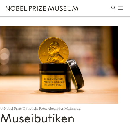
Skip
Skip
Skip
Huvu
to
to
to
Sök
header
main
footer
efter:
content
© Nobel Prize Outreach. Foto: Alexander Mahmoud
Museibutiken