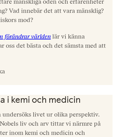
attare mänskliga öden och erfarenheter
ing? Vad innebär det att vara mänsklig?
iskors mod?
m förändrar världen
lär vi känna
r oss det bästa och det sämsta med att
ka
sa i kemi och medicin
 undersöks livet ur olika perspektiv.
obels liv och arv tittar vi närmre på
ter inom kemi och medicin och