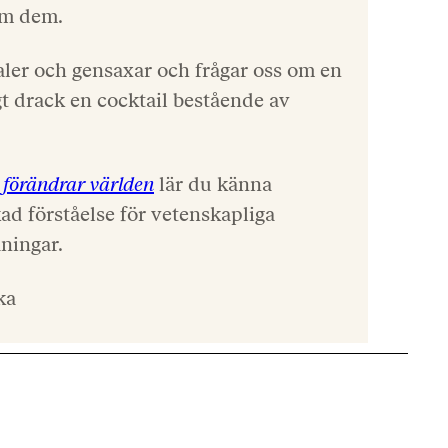
om dem.
aler och gensaxar och frågar oss om en
igt drack en cocktail bestående av
förändrar världen
lär du känna
ad förståelse för vetenskapliga
ningar.
ka