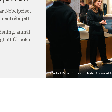
ar Nobelpriset
n entrébiljett.
visning, anmäl
igt att förboka
© Nobel Prize Outreach. Foto: Clément 