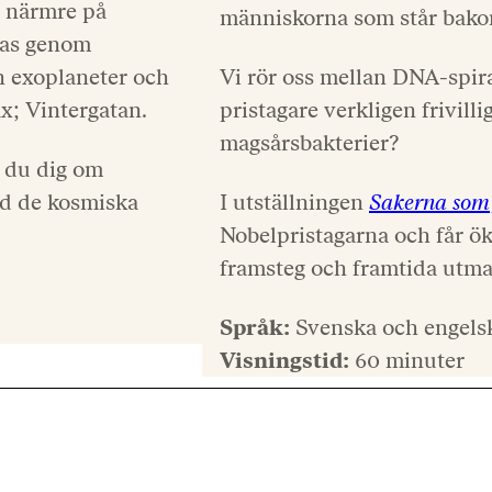
i närmre på
människorna som står bak
das genom
h exoplaneter och
Vi rör oss mellan DNA-spir
ax; Vintergatan.
pristagare verkligen frivill
magsårsbakterier?
 du dig om
ed de kosmiska
I utställningen
Sakerna som 
Nobelpristagarna och får ök
framsteg och framtida utma
Språk:
Svenska och engels
Visningstid:
60 minuter