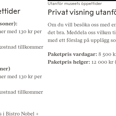
Utanför museets öppettider
ttider
Privat visning utan
rsoner):
Om du vill besöka oss med en
mer med 130 kr per
det bra. Meddela oss vilken 
med ett förslag på upplägg s
ékostnad tillkommer
Paketpris vardagar:
8 500 k
Paketpris helger:
12 000 kr (
oner)
mer med 130 kr per
ékostnad tillkommer
 i Bistro Nobel +