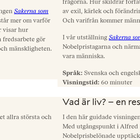
frågorna. Hur skildrar förf
ingen
Sakerna som
av exil, kärlek och förändr
rstår mer om varför
Och varifrån kommer männ
 visar hur
I vår utställning
Sakerna so
h fredsarbete gör
Nobelpristagarna och närma
 och mänskligheten.
vara människa.
Språk:
Svenska och engels
Visningstid:
60 minuter
Vad är liv? – en re
t allra största och
I den här guidade visningen
Med utgångspunkt i Alfred N
Nobelprisbelönade upptäck