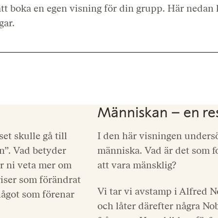
 boka en egen visning för din grupp. Här nedan k
gar.
Människan – en resa
et skulle gå till
I den här visningen undersö
n”. Vad betyder
människa. Vad är det som f
år ni veta mer om
att vara mänsklig?
riser som förändrat
Vi tar vi avstamp i Alfred N
ågot som förenar
och låter därefter några No