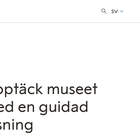
SV
ptäck museet
d en guidad
sning