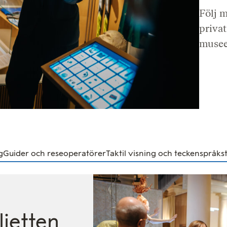
Följ m
priva
museet
g
Guider och reseoperatörer
Taktil visning och teckenspråks
ljetten