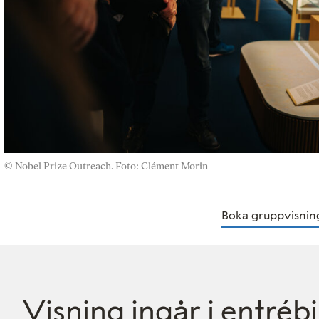
© Nobel Prize Outreach. Foto: Clément Morin
Boka gruppvisnin
Visning ingår i entrébi