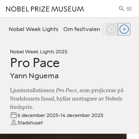
Skip
Skip
Skip
Huvu
to
to
to
Sök
header
main
footer
efter:
content
Nobel Week Lights
Om festivalen
Tidigare fest
Nobel Week Lights 2025
Pro Pace
Yann Nguema
Ljusinstallationen
Pro Pace
, som projiceras på
Stadshusets fasad, hyllar mottagare av Nobels
fredspris.
6 december 2025-14 december 2025
Stadshuset