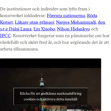
De institutioner och individer som lyfts fram i
konstverket inkluderar:
Förenta nationerna
,
Röda
Korset
,
Läkare utan gränser
,
Narges Mohammadi
,
den
14:e Dalai Lama
,
Liu Xiaobo
,
Nihon Hidankyo
och
IPCC
. Konstverket fungerar som en påminnelse om hur
värdefullt och skört fred är, och hur avgörande det är att
arbeta tillsammans.
Klicka för att godkänna marknadsföring
cookies och aktivera detta innehåll