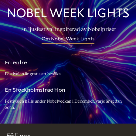
NOBEL WEEK LIGHTS
En ljusfestival inspirerad av Nobelpriset
Om Nobel Week Lights
Fri entré
Festivalen är gratis att besöka.
En Stockholmstradition
Festivalen hålls under Nobelveckan i December, varje år sedan
2020.
Följ oss