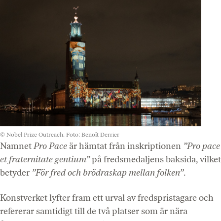
© Nobel Prize Outreach. Foto: Benoît Derrier
Namnet
Pro Pace
är hämtat från inskriptionen
”Pro pace
et fraternitate gentium”
på fredsmedaljens baksida, vilket
betyder
”För fred och brödraskap mellan folken”
.
Konstverket lyfter fram ett urval av fredspristagare och
refererar samtidigt till de två platser som är nära