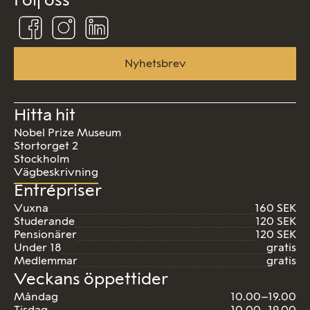
Följ
Följ
Följ
oss
oss
oss
på
på
på
Facebook
Instagram
Linkedin
Nyhetsbrev
Hitta hit
Nobel Prize Museum
Stortorget 2
Stockholm
Vägbeskrivning
Entrépriser
Vuxna
160 SEK
Studerande
120 SEK
Pensionärer
120 SEK
Under 18
gratis
Medlemmar
gratis
Veckans öppettider
Måndag
10.00–19.00
Tisdag
10.00–19.00