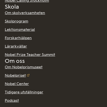
Nobel Calling Stockholm
Skola
Om skolverksamheten
Skolprogram
Lektionsmaterial
Forskarhjälpen
Lärarkvällar
Nobel Prize Teacher Summit
Om oss
Om Nobelprismuseet
Nobelpriset
Nobel Center
Tidigare utställningar
Podcast