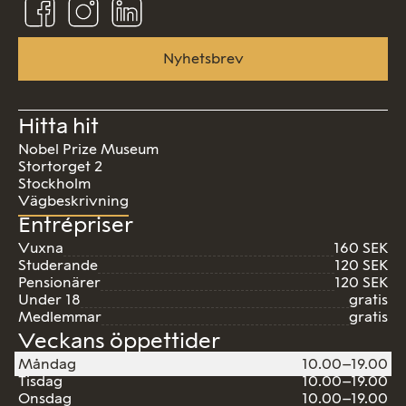
oss
oss
oss
på
på
på
Facebook
Instagram
Linkedin
Nyhetsbrev
Hitta hit
Nobel Prize Museum
Stortorget 2
Stockholm
Vägbeskrivning
Entrépriser
Vuxna
160 SEK
Studerande
120 SEK
Pensionärer
120 SEK
Under 18
gratis
Medlemmar
gratis
Veckans öppettider
Måndag
10.00–19.00
Tisdag
10.00–19.00
Onsdag
10.00–19.00