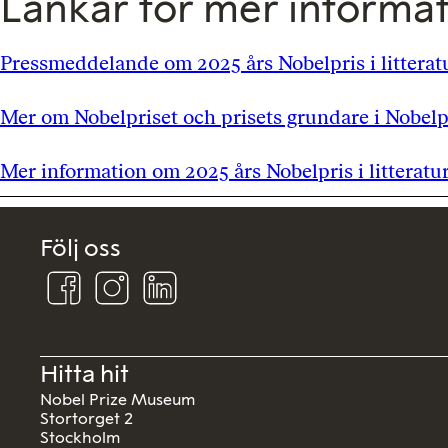
Länkar för mer informa
Pressmeddelande om 2025 års Nobelpris i litteratu
Mer om Nobelpriset och prisets grundare i Nobelp
Mer information om 2025 års Nobelpris i litteratu
Följ oss
Följ
Följ
Följ
oss
oss
oss
på
på
på
Facebook
Instagram
Linkedin
Hitta hit
Nobel Prize Museum
Stortorget 2
Stockholm