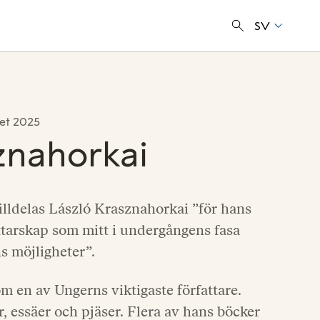
SV
set 2025
sznahorkai
tilldelas László Krasznahorkai ”för hans
attarskap som mitt i undergångens fasa
s möjligheter”.
m en av Ungerns viktigaste författare.
, essäer och pjäser. Flera av hans böcker