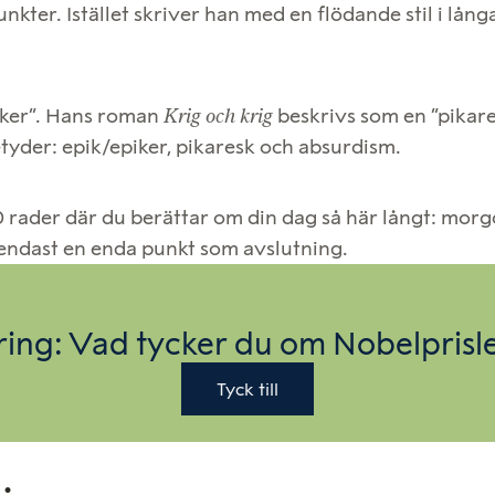
unkter. Istället skriver han med en flödande stil i l
iker”. Hans roman
Krig och krig
beskrivs som en ”pikar
tyder: epik/epiker, pikaresk och absurdism.
0 rader där du berättar om din dag så här långt: morgo
 endast en enda punkt som avslutning.
ing: Vad tycker du om Nobelprisl
Tyck till