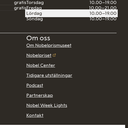
gratis
Torsdag
10.00–19.00
gratis
Fredag
10.00–21.00
Lördag
10.00–19.00
Söndag
10.00–19.00
Om oss
Om Nobelprismuseet
Nobelpriset
Nobel Center
Tidigare utställningar
Podcast
Partnerskap
Nobel Week Lights
Kontakt