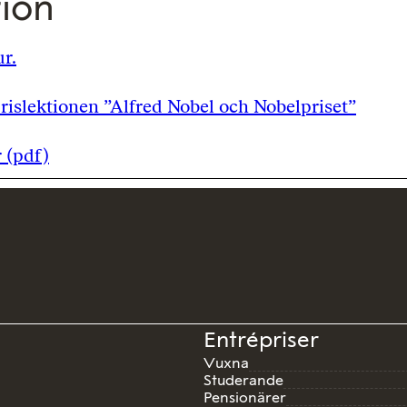
tion
r.
rislektionen ”Alfred Nobel och Nobelpriset”
r (pdf)
Entrépriser
Vuxna
Studerande
Pensionärer