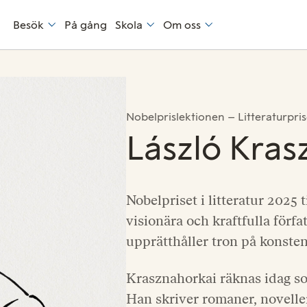
Besök
På gång
Skola
Om oss
Nobelprislektionen – Litteraturpri
László Kra
Nobelpriset i litteratur 2025 
visionära och kraftfulla förf
upprätthåller tron på konsten
Krasznahorkai räknas idag so
Han skriver romaner, noveller