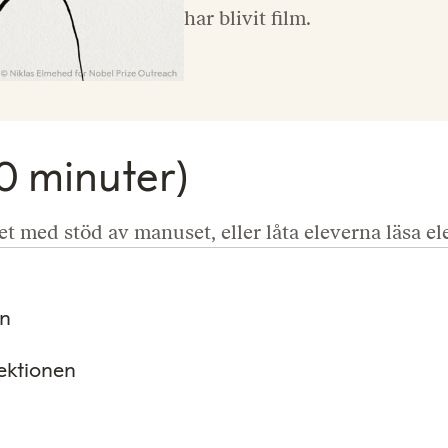
har blivit film.
10 minuter)
set med stöd av manuset, eller låta eleverna läsa e
en
lektionen