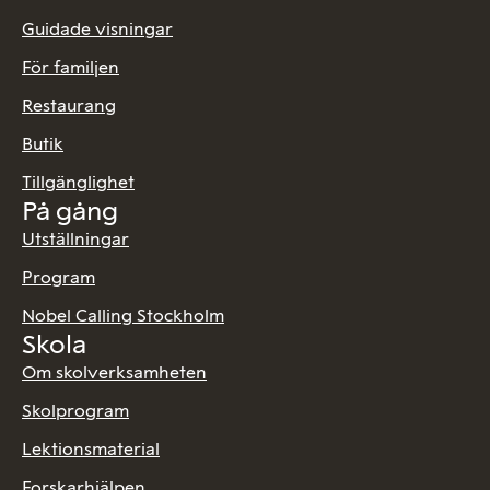
Guidade visningar
För familjen
Restaurang
Butik
Tillgänglighet
På gång
Utställningar
Program
Nobel Calling Stockholm
Skola
Om skolverksamheten
Skolprogram
Lektionsmaterial
Forskarhjälpen