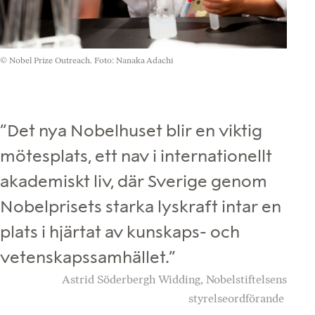
© Nobel Prize Outreach. Foto: Nanaka Adachi
”Det nya Nobelhuset blir en viktig
mötesplats, ett nav i internationellt
akademiskt liv, där Sverige genom
Nobelprisets starka lyskraft intar en
plats i hjärtat av kunskaps- och
vetenskapssamhället.”
Astrid Söderbergh Widding, Nobelstiftelsens
styrelseordförande