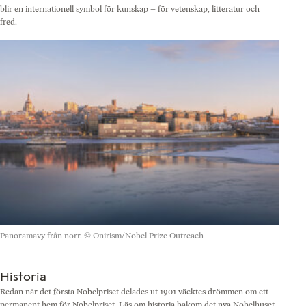
blir en internationell symbol för kunskap – för vetenskap, litteratur och
fred.
Panoramavy från norr.
© Onirism/Nobel Prize Outreach
Historia
Redan när det första Nobelpriset delades ut 1901 väcktes drömmen om ett
permanent hem för Nobelpriset. Läs om historia bakom det nya Nobelhuset