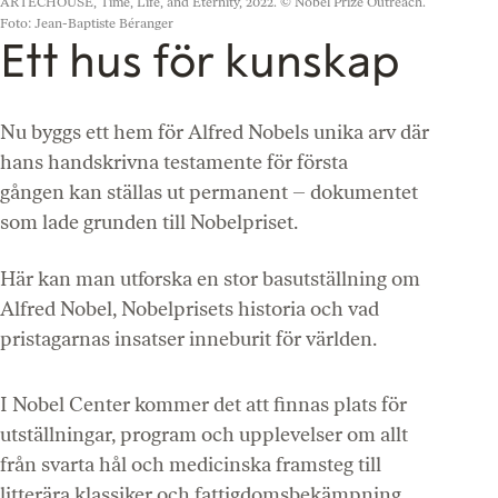
ARTECHOUSE, Time, Life, and Eternity, 2022.
© Nobel Prize Outreach.
Foto: Jean-Baptiste Béranger
Ett hus för kunskap
Nu byggs ett hem för Alfred Nobels unika arv där
hans handskrivna testamente för första
gången kan ställas ut permanent – dokumentet
som lade grunden till Nobelpriset.
Här kan man utforska en stor basutställning om
Alfred Nobel, Nobelprisets historia och vad
pristagarnas insatser inneburit för världen.
I Nobel Center kommer det att finnas plats för
utställningar, program och upplevelser om allt
från svarta hål och medicinska framsteg till
litterära klassiker och fattigdomsbekämpning.