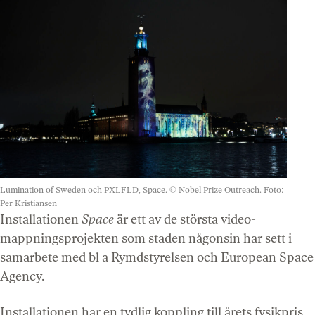
Lumination of Sweden och PXLFLD, Space. © Nobel Prize Outreach. Foto:
Per Kristiansen
Installationen
Space
är ett av de största video-
mappningsprojekten som staden någonsin har sett i
samarbete med bl a Rymdstyrelsen och European Space
Agency.
Installationen har en tydlig koppling till årets fysikpris