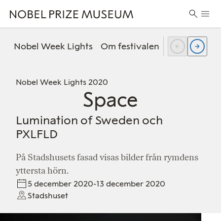
Skip
Skip
Skip
Huvu
to
to
to
Sök
header
main
footer
efter:
content
Nobel Week Lights
Om festivalen
FAQ
Tidiga
Nobel Week Lights 2020
Space
Lumination of Sweden och
PXLFLD
På Stadshusets fasad visas bilder från rymdens
yttersta hörn.
5 december 2020-13 december 2020
Stadshuset