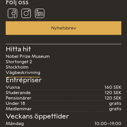
Följ oss
Följ
Följ
Följ
oss
oss
oss
på
på
på
Facebook
Instagram
Linkedin
Nyhetsbrev
Hitta hit
Nobel Prize Museum
Stortorget 2
Stockholm
Vägbeskrivning
Entrépriser
Vuxna
160 SEK
Studerande
120 SEK
Pensionärer
120 SEK
Under 18
gratis
Medlemmar
gratis
Veckans öppettider
Måndag
10.00–19.00