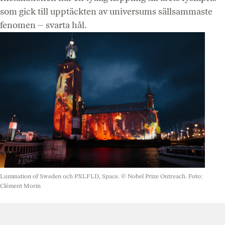
som gick till upptäckten av universums sällsammaste
fenomen – svarta hål.
Lumination of Sweden och PXLFLD, Space. © Nobel Prize Outreach. Foto:
Clément Morin