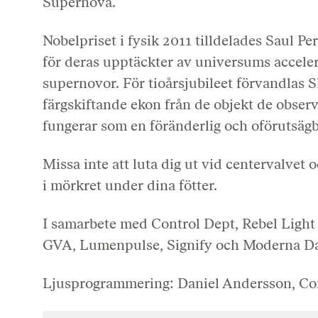
Supernova.
Nobelpriset i fysik 2011 tilldelades Saul P
för deras upptäckter av universums accel
supernovor. För tioårsjubileet förvandlas 
färgskiftande ekon från de objekt de obse
fungerar som en föränderlig och oförutsägb
Missa inte att luta dig ut vid centervalvet 
i mörkret under dina fötter.
I samarbete med Control Dept, Rebel Light
GVA, Lumenpulse, Signify och Moderna Da
Ljusprogrammering: Daniel Andersson, Con