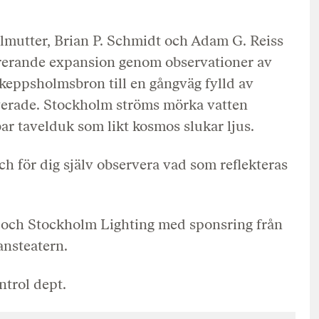
erlmutter, Brian P. Schmidt och Adam G. Reiss
ererande expansion genom observationer av
Skeppsholmsbron till en gångväg fylld av
rverade. Stockholm ströms mörka vatten
ar tavelduk som likt kosmos slukar ljus.
och för dig själv observera vad som reflekteras
 och Stockholm Lighting med sponsring från
nsteatern.
trol dept.