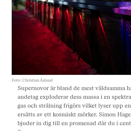
Foto: Christian Åslund
Supernovor är bland de mest våldsamma hän
andetag exploderar dess massa i en spektr
gas och strålning frigörs vilket lyser upp e
ersätts av ett kosmiskt mörker. Simon Hag
bjuder in dig till en promenad där du i cent