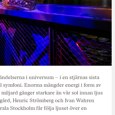
delserna i universum – i en stjärnas sista
al symfoni. Enorma mängder energi i form av
n miljard gånger starkare än vår sol innan ljus
egård, Henric Strömberg och Ivan Wahren
rala Stockholm får följa ljuset över en