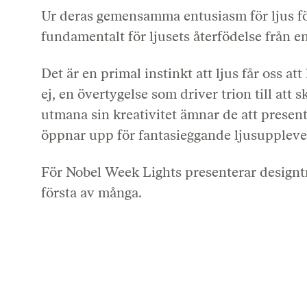
Ur deras gemensamma entusiasm för ljus fö
fundamentalt för ljusets återfödelse från en
Det är en primal instinkt att ljus får oss a
ej, en övertygelse som driver trion till at
utmana sin kreativitet ämnar de att presen
öppnar upp för fantasieggande ljusuppleve
För Nobel Week Lights presenterar designtri
första av många.