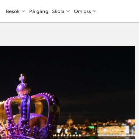
Besök
På gång
Skola
Om oss