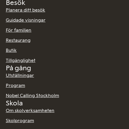
Besök
Planera ditt besök
Guidade visningar
För familjen
Restaurang
Butik
Tillgänglighet
På gång
Utställningar
Program
Nobel Calling Stockholm
Skola
Om skolverksamheten
Skolprogram