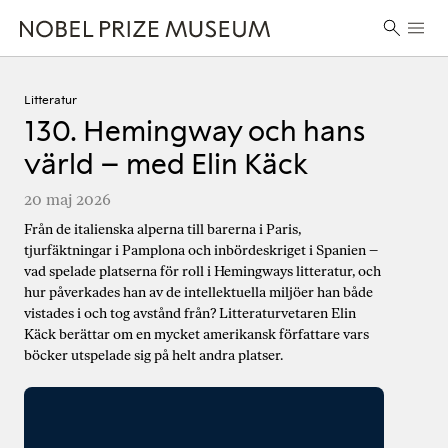
Skip
Skip
Skip
Huvu
to
to
to
Sök
header
main
footer
efter:
content
Litteratur
130. Hemingway och hans
värld – med Elin Käck
20 maj 2026
Från de italienska alperna till barerna i Paris,
tjurfäktningar i Pamplona och inbördeskriget i Spanien –
vad spelade platserna för roll i Hemingways litteratur, och
hur påverkades han av de intellektuella miljöer han både
vistades i och tog avstånd från? Litteraturvetaren Elin
Käck berättar om en mycket amerikansk författare vars
böcker utspelade sig på helt andra platser.