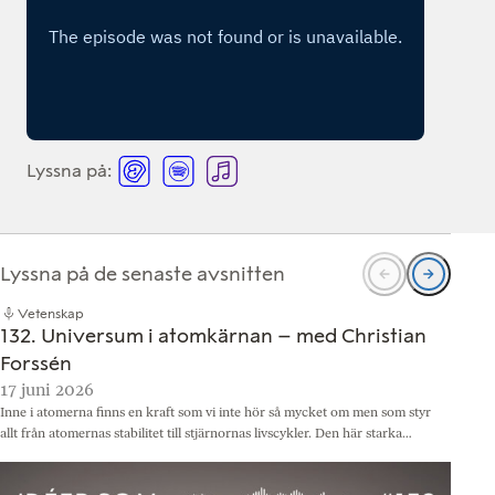
Lyssna på:
L
L
L
y
y
y
s
s
s
s
s
s
Lyssna på de senaste avsnitten
n
n
n
Vetenskap
a
a
a
132. Universum i atomkärnan – med Christian
p
p
p
Forssén
17 juni 2026
3
å
å
å
Inne i atomerna finns en kraft som vi inte hör så mycket om men som styr
D
A
S
A
allt från atomernas stabilitet till stjärnornas livscykler. Den här starka…
o
c
p
p
b
a
o
p