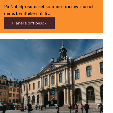
På Nobelprismuseet kommer pristagarna och
deras berättelser till liv.
Planera ditt besök