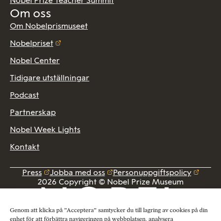
Nobel Prize Teacher Summit
Om oss
Om Nobelprismuseet
Nobelpriset
Nobel Center
Tidigare utställningar
Podcast
Partnerskap
Nobel Week Lights
Kontakt
Press
Jobba med oss
Personuppgiftspolicy
2026 Copyright © Nobel Prize Museum
Genom att klicka på ”Acceptera” samtycker du till lagring av cookies på din
enhet för att förbättra navigeringen på webbplatsen, analysera