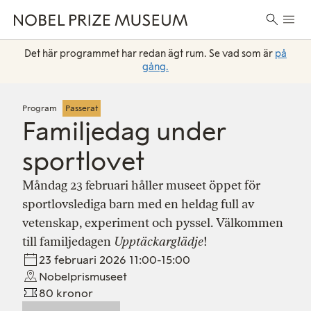
Skip
Skip
Skip
Huvu
to
to
to
Sök
header
main
footer
efter:
content
Det här programmet har redan ägt rum. Se vad som är
på
gång.
Program
Passerat
Familjedag under
sportlovet
Måndag 23 februari håller museet öppet för
sportlovslediga barn med en heldag full av
vetenskap, experiment och pyssel. Välkommen
till familjedagen
Upptäckarglädje
!
23 februari 2026 11:00-15:00
Nobelprismuseet
80 kronor