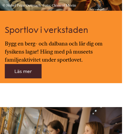
© Nobel Prize Outreach. Foto: Clément Morin
Sportlov i verkstaden
Bygg en berg- och dalbana och lär dig om
fysikens lagar! Häng med på museets
familjeaktivitet under sportlovet.
Läs mer