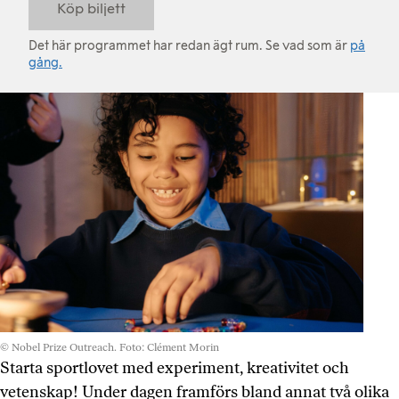
Köp biljett
Det här programmet har redan ägt rum. Se vad som är
på
gång.
© Nobel Prize Outreach. Foto: Clément Morin
Starta sportlovet med experiment, kreativitet och
vetenskap! Under dagen framförs bland annat två olika