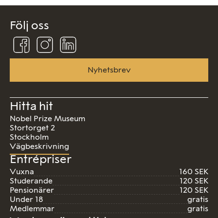
Följ oss
Följ
Följ
Följ
oss
oss
oss
på
på
på
Facebook
Instagram
Linkedin
Nyhetsbrev
Hitta hit
Nobel Prize Museum
Stortorget 2
Stockholm
Vägbeskrivning
Entrépriser
Vuxna
160 SEK
Studerande
120 SEK
Pensionärer
120 SEK
Under 18
gratis
Medlemmar
gratis