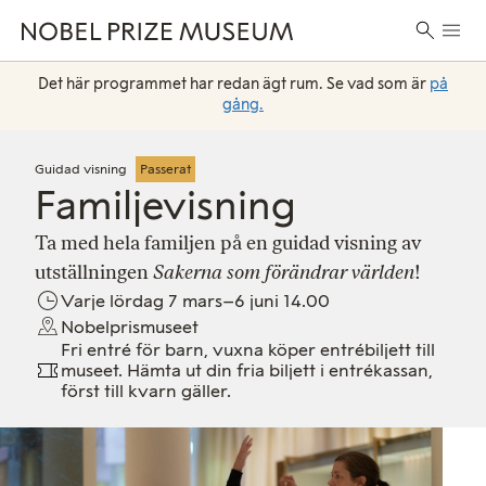
Skip
Skip
Skip
Huvu
to
to
to
Sök
header
main
footer
efter:
content
Det här programmet har redan ägt rum. Se vad som är
på
gång.
Guidad visning
Passerat
Familjevisning
Ta med hela familjen på en guidad visning av
utställningen
Sakerna som förändrar världen
!
Varje lördag 7 mars–6 juni 14.00
Nobelprismuseet
Fri entré för barn, vuxna köper entrébiljett till
museet. Hämta ut din fria biljett i entrékassan,
först till kvarn gäller.