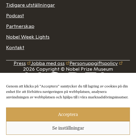
Tidigare utställningar
Podcast
Partnerskap
Nobel Week Lights
Kontakt
Press
Jobba med oss
Personuppgiftspolicy
2026 Copyright © Nobel Prize Museum
Genom att klicka på ”Acceptera” samtycker du till lagring av cookies på din
enhet för att förbättra navigeringen på webbplatsen, analysera
användningen av webbplatsen och hjälpa till i våra marknadsföringsinsatser.
Acceptera
Se inställningar