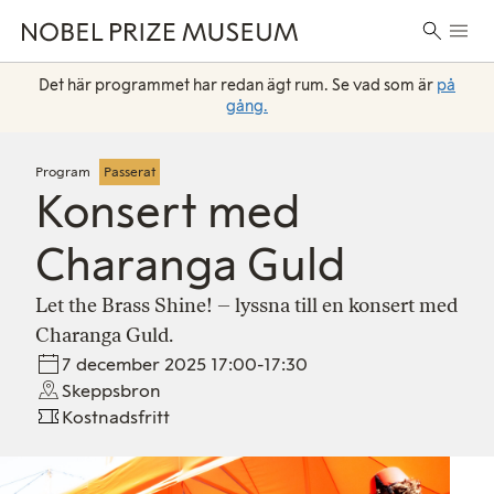
Skip
Skip
Skip
Huvu
to
to
to
Sök
header
main
footer
efter:
content
Det här programmet har redan ägt rum. Se vad som är
på
gång.
Program
Passerat
Konsert med
Charanga Guld
Let the Brass Shine! – lyssna till en konsert med
Charanga Guld.
7 december 2025 17:00-17:30
Skeppsbron
Kostnadsfritt