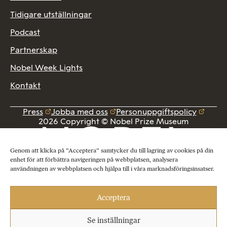
Tidigare utställningar
Podcast
Partnerskap
Nobel Week Lights
Kontakt
Press
Jobba med oss
Personuppgiftspolicy
2026 Copyright © Nobel Prize Museum
Genom att klicka på ”Acceptera” samtycker du till lagring av cookies på din
enhet för att förbättra navigeringen på webbplatsen, analysera
användningen av webbplatsen och hjälpa till i våra marknadsföringsinsatser.
Acceptera
Se inställningar