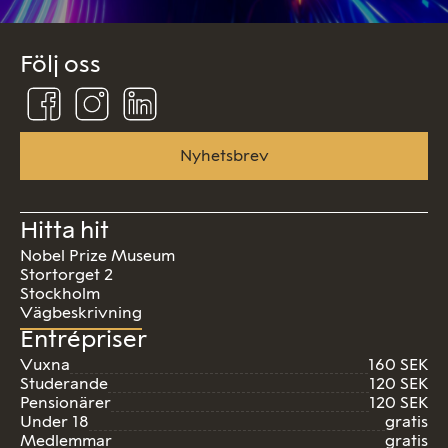
Följ oss
Följ
Följ
Följ
oss
oss
oss
på
på
på
Facebook
Instagram
Linkedin
Nyhetsbrev
Hitta hit
Nobel Prize Museum
Stortorget 2
Stockholm
Vägbeskrivning
Entrépriser
Vuxna
160 SEK
Studerande
120 SEK
Pensionärer
120 SEK
Under 18
gratis
Medlemmar
gratis