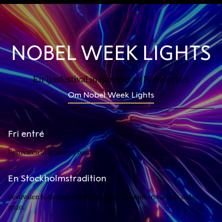
NOBEL WEEK LIGHTS
En ljusfestival inspirerad av Nobelpriset
Om Nobel Week Lights
Fri entré
Festivalen är gratis att besöka.
En Stockholmstradition
Festivalen hålls under Nobelveckan i December, varje år sedan
2020.