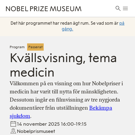
Skip
Skip
Skip
Huvu
to
to
to
Sök
header
main
footer
efter:
content
Det här programmet har redan ägt rum. Se vad som är
på
gång.
Program
Passerat
Kvällsvisning, tema
medicin
Välkommen på en visning om hur Nobelpriser i
medicin har varit till nytta för mänskligheten.
Dessutom ingår en filmvisning av tre nygjorda
dokumentärer från utställningen
Bekämpa
sjukdom
.
14 november 2025 16:00-19:15
Nobelprismuseet