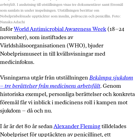
arbetsfält
. I anslutning till utställningen visas tre dokumentärer samt föremål
som samlats in under inspelningen. Utställningen berättar om
Nobelprisbelönade upptäckter som insulin, polivaccin och penicillin.
Foto:
Nanaka Adachi
Inför
World Antimicrobial Awareness Week
(18–24
november), som instiftades av
Världshälsoorganisationen (WHO), bjuder
Nobelprismuseet in till kvällsvisningar med
medicinfokus.
Visningarna utgår från utställningen
Bekämpa sjukdom
– tre berättelser från medicinens arbetsfält
. Genom
historiska exempel, personliga berättelser och konkreta
föremål får vi inblick i medicinens roll i kampen mot
sjukdom – då och nu.
I år är det 80 år sedan
Alexander Fleming
tilldelades
Nobelpriset för upptäckten av penicillinet, ett