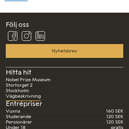
Följ oss
Följ
Följ
Följ
oss
oss
oss
på
på
på
Facebook
Instagram
Linkedin
Nyhetsbrev
Hitta hit
Nobel Prize Museum
Stortorget 2
Stockholm
Vägbeskrivning
Entrépriser
Vuxna
160 SEK
Studerande
120 SEK
Pensionärer
120 SEK
Under 18
gratis