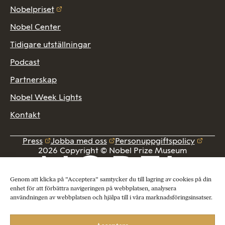
Nobelpriset
Nobel Center
Tidigare utställningar
Podcast
Partnerskap
Nobel Week Lights
Kontakt
Press
Jobba med oss
Personuppgiftspolicy
2026 Copyright © Nobel Prize Museum
Genom att klicka på ”Acceptera” samtycker du till lagring av cookies på din
enhet för att förbättra navigeringen på webbplatsen, analysera
användningen av webbplatsen och hjälpa till i våra marknadsföringsinsatser.