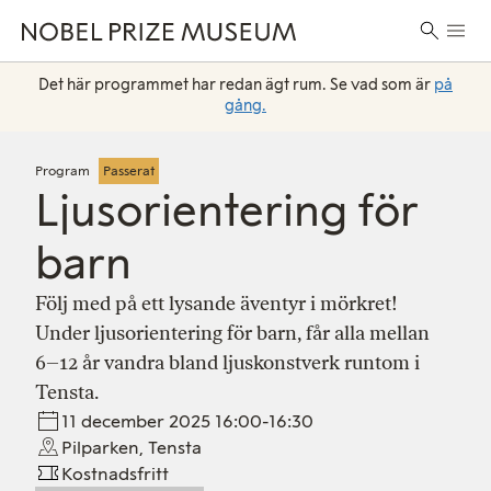
Skip
Skip
Skip
Huvu
to
to
to
Sök
header
main
footer
efter:
content
Det här programmet har redan ägt rum. Se vad som är
på
gång.
Program
Passerat
Ljusorientering för
barn
Följ med på ett lysande äventyr i mörkret!
Under ljusorientering för barn, får alla mellan
6–12 år vandra bland ljuskonstverk runtom i
Tensta.
11 december 2025 16:00-16:30
Pilparken, Tensta
Kostnadsfritt