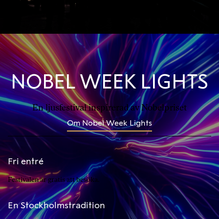
NOBEL WEEK LIGHTS
En ljusfestival inspirerad av Nobelpriset
Om Nobel Week Lights
Fri entré
Festivalen är gratis att besöka.
En Stockholmstradition