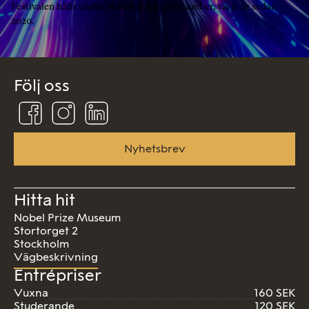
Festivalen hålls under Nobelveckan i December, varje år sedan
2020.
Följ oss
Följ
Följ
Följ
oss
oss
oss
på
på
på
Facebook
Instagram
Linkedin
Nyhetsbrev
Hitta hit
Nobel Prize Museum
Stortorget 2
Stockholm
Vägbeskrivning
Entrépriser
Vuxna
160 SEK
Studerande
120 SEK