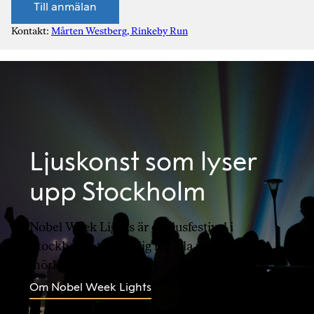
Till anmälan
Kontakt:
Mårten Westberg, Rinkeby Run
Ljuskonst som lyser
upp Stockholm
Nobel Week Lights är en ljusfestival i
Stockholm, tillgänglig för alla under årets
mörkaste tid.
Om Nobel Week Lights