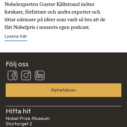
Nobelexperten Gustav Källstrand möter
forskare, författare och andra experter och
tittar närmare på idéer som varit så bra att de
fått Nobelpris i museets egen podcast.
Lyssna här
Följ oss
Följ
Följ
Följ
oss
oss
oss
på
på
på
Facebook
Instagram
Linkedin
Nyhetsbrev
Hitta hit
Nobel Prize Museum
Stortorget 2