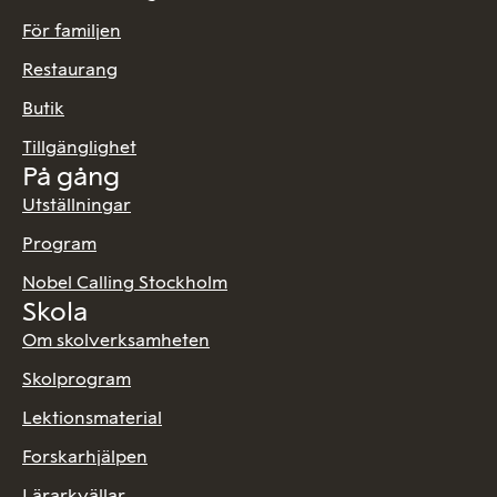
För familjen
Restaurang
Butik
Tillgänglighet
På gång
Utställningar
Program
Nobel Calling Stockholm
Skola
Om skolverksamheten
Skolprogram
Lektionsmaterial
Forskarhjälpen
Lärarkvällar