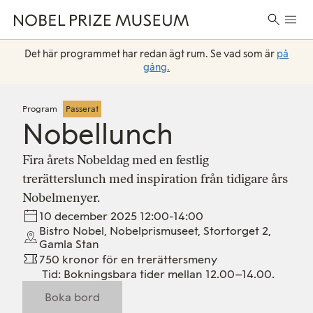
Skip
Skip
Skip
Huvu
to
to
to
Sök
header
main
footer
efter:
content
Det här programmet har redan ägt rum. Se vad som är
på
gång.
Program
Passerat
Nobellunch
Fira årets Nobeldag med en festlig
trerätterslunch med inspiration från tidigare års
Nobelmenyer.
10 december 2025 12:00-14:00
Bistro Nobel, Nobelprismuseet, Stortorget 2,
Gamla Stan
750 kronor för en trerättersmeny
Tid: Bokningsbara tider mellan 12.00–14.00.
Boka bord