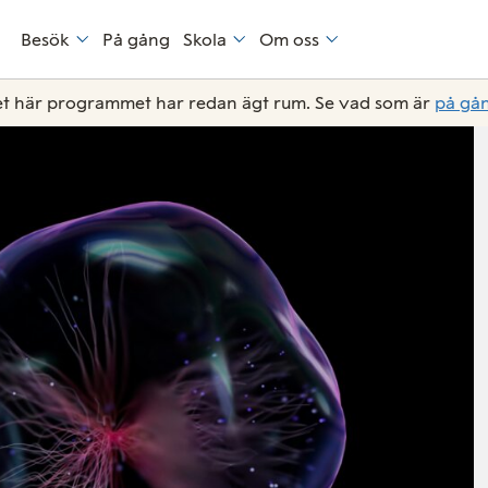
Besök
På gång
Skola
Om oss
t här programmet har redan ägt rum. Se vad som är
på gå