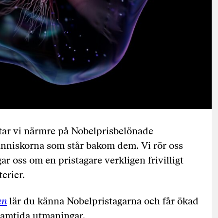
ttar vi närmre på Nobelprisbelönade
nniskorna som står bakom dem. Vi rör oss
r oss om en pristagare verkligen frivilligt
erier.
en
lär du känna Nobelpristagarna och får ökad
framtida utmaningar.