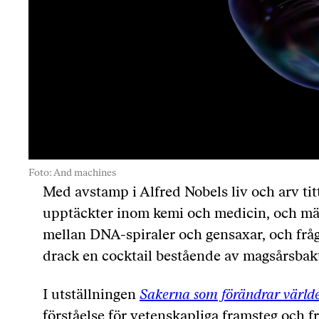
Foto: And machines
Med avstamp i Alfred Nobels liv och arv ti
upptäckter inom kemi och medicin, och mä
mellan DNA-spiraler och gensaxar, och fråga
drack en cocktail bestående av magsårsbakt
I utställningen
Sakerna som förändrar värld
förståelse för vetenskapliga framsteg och 