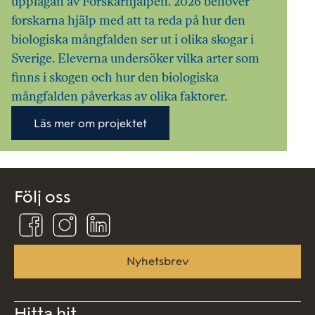
upplagan av Forskarhjälpen. 2026 behöver
forskarna hjälp med att ta reda på hur den
biologiska mångfalden ser ut i olika skogar i
Sverige. Eleverna undersöker vilka arter som
finns i skogen och hur den biologiska
mångfalden påverkas av olika faktorer.
Läs mer om projektet
Följ oss
Följ
Följ
Följ
oss
oss
oss
på
på
på
Facebook
Instagram
Linkedin
Nyhetsbrev
Hitta hit