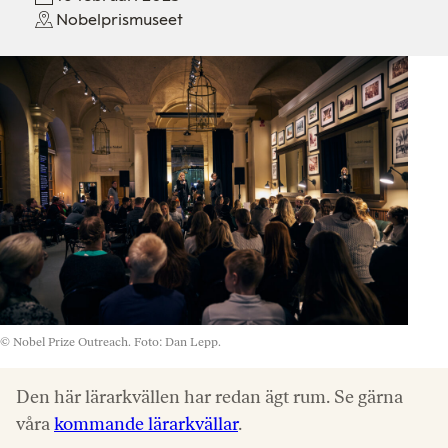
Nobelprismuseet
© Nobel Prize Outreach. Foto: Dan Lepp.
Den här lärarkvällen har redan ägt rum. Se gärna
våra
kommande lärarkvällar
.