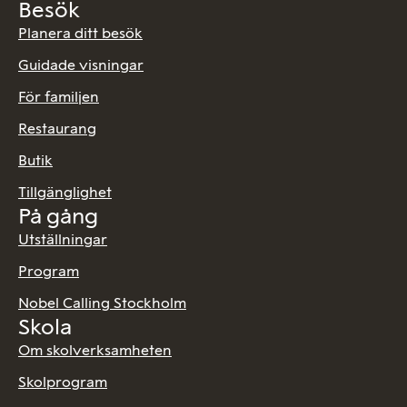
Besök
Planera ditt besök
Guidade visningar
För familjen
Restaurang
Butik
Tillgänglighet
På gång
Utställningar
Program
Nobel Calling Stockholm
Skola
Om skolverksamheten
Skolprogram