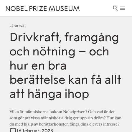
Skip
Skip
Skip
Huvu
to
to
to
Sök
header
main
footer
efter:
content
Lärarkväll
Drivkraft, framgång
och nötning – och
hur en bra
berättelse kan få allt
att hänga ihop
Vilka är människorna bakom Nobelprisen? Och vad är det
som gör att vissa människor aldrig ger upp sin dröm? Hur kan
du med hjälp av berättarkonsten fånga dina elevers intresse?
16 februari 2023