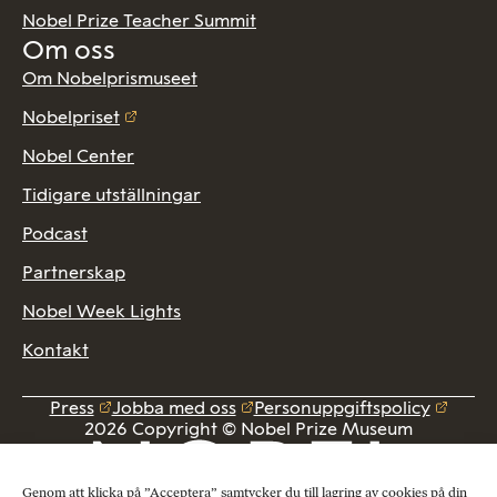
Nobel Prize Teacher Summit
Om oss
Om Nobelprismuseet
Nobelpriset
Nobel Center
Tidigare utställningar
Podcast
Partnerskap
Nobel Week Lights
Kontakt
Press
Jobba med oss
Personuppgiftspolicy
2026 Copyright © Nobel Prize Museum
Genom att klicka på ”Acceptera” samtycker du till lagring av cookies på din