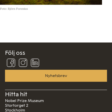
©
Foto: Björn Forenius
Följ oss
Följ
Följ
Följ
oss
oss
oss
på
på
på
Facebook
Instagram
Linkedin
Nyhetsbrev
Hitta hit
Nobel Prize Museum
Stortorget 2
Stockholm