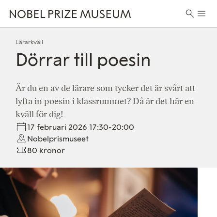
Skip
Skip
Skip
Huvu
to
to
to
Sök
header
main
footer
efter:
content
Lärarkväll
Dörrar till poesin
Är du en av de lärare som tycker det är svårt att
lyfta in poesin i klassrummet? Då är det här en
kväll för dig!
17 februari 2026 17:30-20:00
Nobelprismuseet
80 kronor