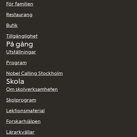
För familjen
Restaurang
Butik
Tillgänglighet
På gång
Utställningar
Program
Nobel Calling Stockholm
Skola
Om skolverksamheten
Skolprogram
Lektionsmaterial
Forskarhjälpen
Lärarkvällar