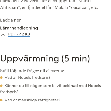
fjärdedel av eleverna får elevuppgiften ”Martti
Ahtisaari”, en fjärdedel får ”Malala Yousafzai”, etc.
Ladda ner
Lärarhandledning
PDF
42 KB
Uppvärmning (5 min)
Ställ följande frågor till eleverna:
Vad är Nobels fredspris?
Känner du till någon som blivit belönad med Nobels
fredspris?
Vad är mänskliga rättigheter?