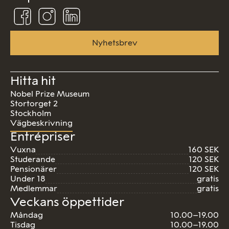
Följ
Följ
Följ
oss
oss
oss
på
på
på
Facebook
Instagram
Linkedin
Nyhetsbrev
Hitta hit
Nobel Prize Museum
Stortorget 2
Stockholm
Vägbeskrivning
Entrépriser
Vuxna
160 SEK
Studerande
120 SEK
Pensionärer
120 SEK
Under 18
gratis
Medlemmar
gratis
Veckans öppettider
Måndag
10.00–19.00
Tisdag
10.00–19.00