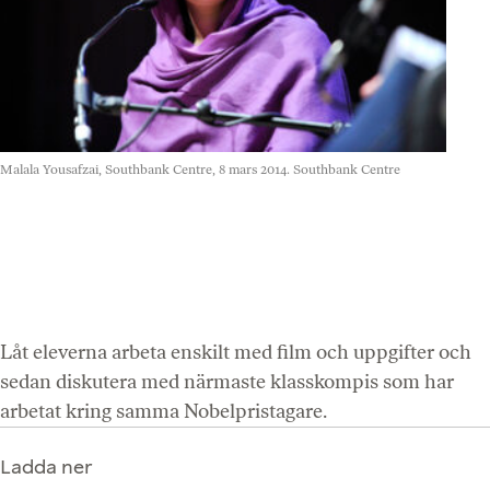
Malala Yousafzai, Southbank Centre, 8 mars 2014.
Southbank Centre
F
Låt eleverna arbeta enskilt med film och uppgifter och
sedan diskutera med närmaste klasskompis som har
arbetat kring samma Nobelpristagare.
Ladda ner