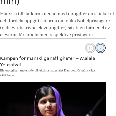
min)
Hänvisa till länkarna nedan med uppgifter du skickat ut
och fördela uppgiftssidorna om olika Nobelpristagare
(och ev. utskrivna elevuppgifter) så att en fjärdedel av
eleverna får arbeta med respektive pristagare.
Kampen för mänskliga rättigheter – Malala
Yousafzai
Elevuppgifter anpassade till lektionsmaterialet Kampen för mänskliga
E
rättigheter.
r