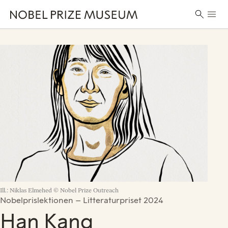
Skip
Skip
Skip
Huvu
to
to
to
Sök
header
main
footer
efter:
content
Ill.: Niklas Elmehed © Nobel Prize Outreach
Nobelprislektionen – Litteraturpriset 2024
Han Kang