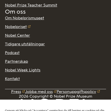
Nobel Prize Teacher Summit
Om oss
Om Nobelprismuseet
Nobelpriset
Nobel Center
Tidigare utställningar
Podcast
Partnerskap
Nobel Week Lights
Kontakt
Press
Jobba med oss
Personuppgiftspolicy
2026 Copyright © Nobel Prize Museum
Genom att klicka på ”Acceptera” samtycker du till lagring av cookies på din