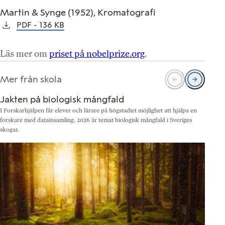
Martin & Synge (1952), Kromatografi
PDF
136 KB
Läs mer om
priset på nobelprize.org
.
Mer från skola
Jakten på biologisk mångfald
I Forskarhjälpen får elever och lärare på högstadiet möjlighet att hjälpa en
N
forskare med datainsamling. 2026 är temat biologisk mångfald i Sveriges
b
skogar.