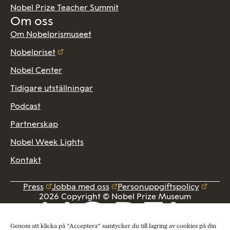
Nobel Prize Teacher Summit
Om oss
Om Nobelprismuseet
Nobelpriset
Nobel Center
Tidigare utställningar
Podcast
Partnerskap
Nobel Week Lights
Kontakt
Press
Jobba med oss
Personuppgiftspolicy
2026 Copyright © Nobel Prize Museum
Genom att klicka på ”Acceptera” samtycker du till lagring av cookies på din