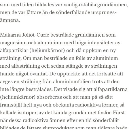
som med tiden bildades var vanliga stabila grundämnen,
men de var lättare än de sönderfallande ursprungs­
ämnena.
Makarna Joliot-Curie bestrålade grundämnen som
magnesium och aluminium med höga intensiteter av
alfapartiklar (heliumkärnor) och då uppkom en ny
strålning. Om man bestrålade en folie av aluminium
med alfastrålning och sedan stängde av strålningen
hände något oväntat. De upptäckte att det fortsatte att
avges en strålning från aluminiumfolien trots att den
inte längre bestrålades. Det visade sig att alfapartiklarna
(heliumkärnor) absorberas och att man på så sätt
framställt helt nya och obekanta radioaktiva former, så
kallade isotoper, av det kända grundämnet fosfor. Först
när dessa radioaktiva ämnen efter en tid sönderfallit
bildades de lättare slutprodukter som man tidigare hade