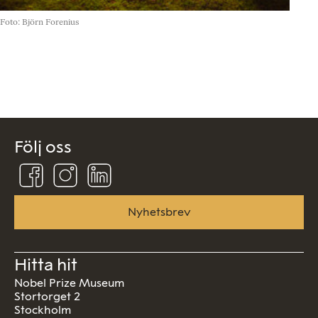
©
Foto: Björn Forenius
Följ oss
Följ
Följ
Följ
oss
oss
oss
på
på
på
Facebook
Instagram
Linkedin
Nyhetsbrev
Hitta hit
Nobel Prize Museum
Stortorget 2
Stockholm