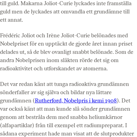
till guld. Makarna Joliot-Curie lyckades inte framställa
guld men de lyckades att omvandla ett grundämne till
ett annat.
Frédéric Joliot och Irène Joliot-Curie belönades med
Nobelpriset för en upptäckt de gjorde året innan priset
delades ut, så de blev ovanligt snabbt belönade. Som de
andra Nobelprisen inom släkten rörde det sig om
radioaktivitet och utforskandet av atomerna.
Det var redan känt att tunga radioaktiva grundämnen
sönderfaller av sig själva och bildar nya lättare
grundämnen (
Rutherford, Nobelpris i kemi 1908
). Det
var också känt att man kunde slå sönder grundämnen
genom att bestråla dem med snabba heliumkärnor
(alfapartiklar) från till exempel ett radiumpreparat. I
sådana experiment hade man visat att de slutprodukter