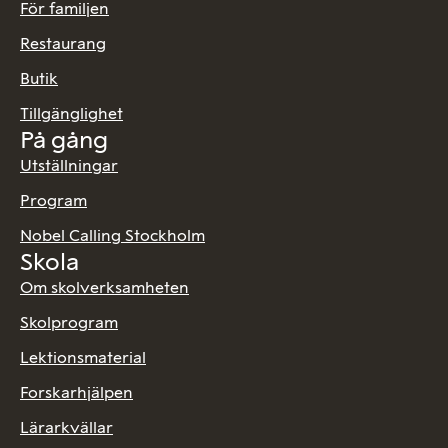
För familjen
Restaurang
Butik
Tillgänglighet
På gång
Utställningar
Program
Nobel Calling Stockholm
Skola
Om skolverksamheten
Skolprogram
Lektionsmaterial
Forskarhjälpen
Lärarkvällar