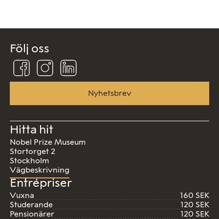
Följ oss
Följ
Följ
Följ
oss
oss
oss
på
på
på
Facebook
Instagram
Linkedin
Nyhetsbrev
Hitta hit
Nobel Prize Museum
Stortorget 2
Stockholm
Vägbeskrivning
Entrépriser
Vuxna
160 SEK
Studerande
120 SEK
Pensionärer
120 SEK