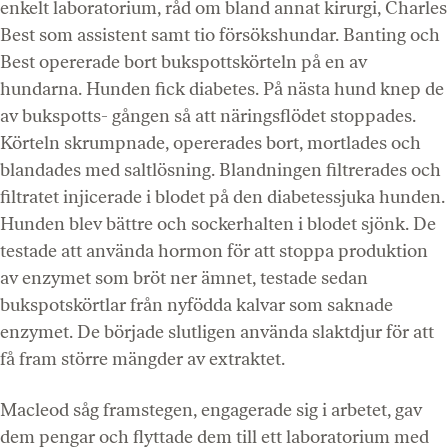
enkelt laboratorium, råd om bland annat kirurgi, Charles
Best som assistent samt tio försökshundar. Banting och
Best opererade bort bukspottskörteln på en av
hundarna. Hunden fick diabetes. På nästa hund knep de
av bukspotts- gången så att näringsflödet stoppades.
Körteln skrumpnade, opererades bort, mortlades och
blandades med saltlösning. Blandningen filtrerades och
filtratet injicerade i blodet på den diabetessjuka hunden.
Hunden blev bättre och sockerhalten i blodet sjönk. De
testade att använda hormon för att stoppa produktion
av enzymet som bröt ner ämnet, testade sedan
bukspotskörtlar från nyfödda kalvar som saknade
enzymet. De började slutligen använda slaktdjur för att
få fram större mängder av extraktet.
Macleod såg framstegen, engagerade sig i arbetet, gav
dem pengar och flyttade dem till ett laboratorium med