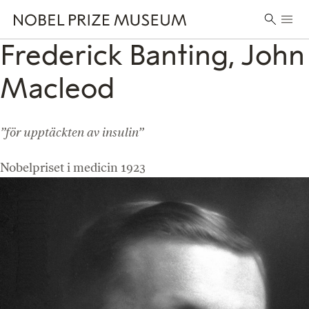
Skip
Skip
Skip
Huvu
to
to
to
Sök
header
main
footer
Frederick Banting, John
efter:
content
Macleod
”för upptäckten av insulin”
Nobelpriset i medicin 1923