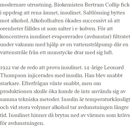
modernare utrustning. Biokemisten Bertram Collip fick
i uppdrag att rena ämnet, insulinet. Saltlösning byttes
mot alkohol. Alkoholhalten ökades successivt så att
orenheter fälldes ut som salter i e-kolven. För att
koncentrera insulinet evaporerades (avdunstar) filtratet
under vakuum med hjälp av en vattenstrålpump där en
vattenstråle från ett munstycke drar med sig luft.
1922 var de redo att prova insulinet. 14-årige Leonard
Thompson injicerades med insulin. Han blev snabbt
starkare. Efterfrågan växte snabbt, men om
produktionen skulle öka kunde de inte använda sig av
samma tekniska metoder. Insulin är temperaturkänsligt
och vid stora volymer alkohol tar avdunstningen längre
tid. Insulinet hinner då brytas ned av värmen som krävs
för avdunstningen.