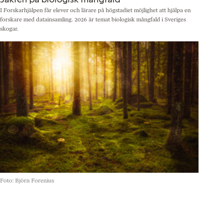
I Forskarhjälpen får elever och lärare på högstadiet möjlighet att hjälpa en
N
forskare med datainsamling. 2026 är temat biologisk mångfald i Sveriges
b
skogar.
©
Foto: Björn Forenius