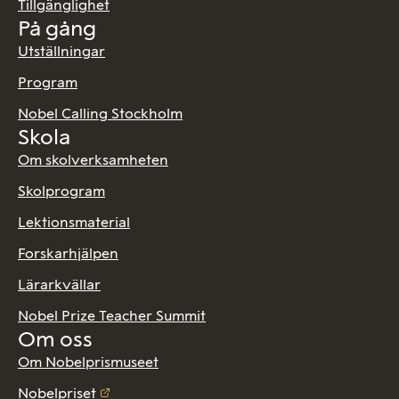
Tillgänglighet
På gång
Utställningar
Program
Nobel Calling Stockholm
Skola
Om skolverksamheten
Skolprogram
Lektionsmaterial
Forskarhjälpen
Lärarkvällar
Nobel Prize Teacher Summit
Om oss
Om Nobelprismuseet
Nobelpriset