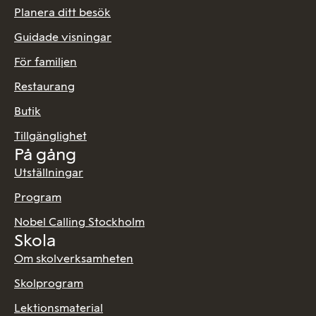
Planera ditt besök
Guidade visningar
För familjen
Restaurang
Butik
Tillgänglighet
På gång
Utställningar
Program
Nobel Calling Stockholm
Skola
Om skolverksamheten
Skolprogram
Lektionsmaterial