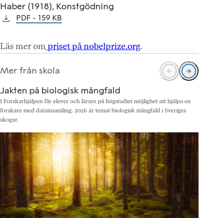
Haber (1918), Konstgödning
PDF
159 KB
Läs mer om
priset på nobelprize.org
.
Mer från skola
Jakten på biologisk mångfald
I Forskarhjälpen får elever och lärare på högstadiet möjlighet att hjälpa en
N
forskare med datainsamling. 2026 är temat biologisk mångfald i Sveriges
b
skogar.