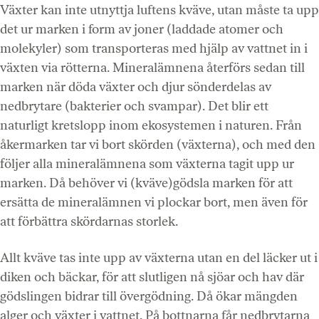
Växter kan inte utnyttja luftens kväve, utan måste ta upp
det ur marken i form av joner (laddade atomer och
molekyler) som transporteras med hjälp av vattnet in i
växten via rötterna. Mineralämnena återförs sedan till
marken när döda växter och djur sönderdelas av
nedbrytare (bakterier och svampar). Det blir ett
naturligt kretslopp inom ekosystemen i naturen. Från
åkermarken tar vi bort skörden (växterna), och med den
följer alla mineralämnena som växterna tagit upp ur
marken. Då behöver vi (kväve)gödsla marken för att
ersätta de mineralämnen vi plockar bort, men även för
att förbättra skördarnas storlek.
Allt kväve tas inte upp av växterna utan en del läcker ut i
diken och bäckar, för att slutligen nå sjöar och hav där
gödslingen bidrar till övergödning. Då ökar mängden
alger och växter i vattnet. På bottnarna får nedbrytarna