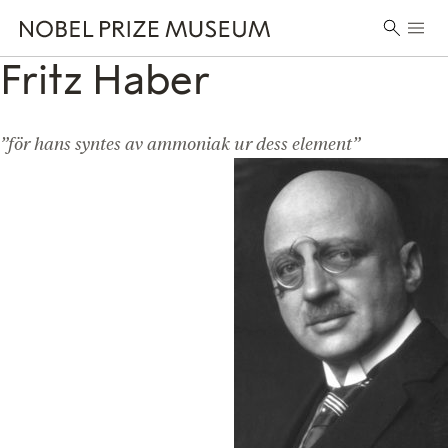
Skip
Skip
Skip
Huvu
to
to
to
Sök
header
main
footer
Fritz Haber
efter:
content
”för hans syntes av ammoniak ur dess element”