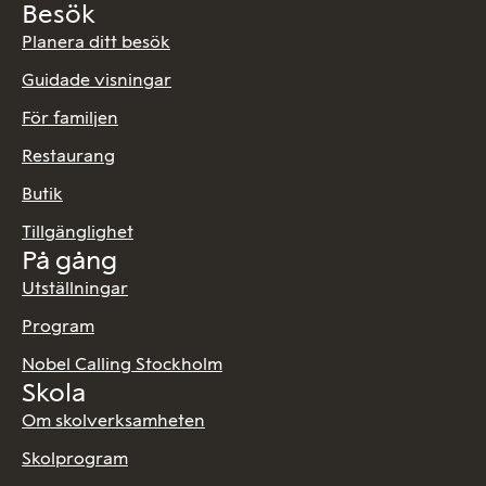
Besök
Planera ditt besök
Guidade visningar
För familjen
Restaurang
Butik
Tillgänglighet
På gång
Utställningar
Program
Nobel Calling Stockholm
Skola
Om skolverksamheten
Skolprogram