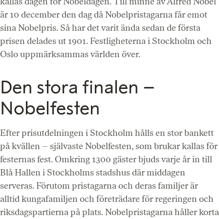
kallas dagen för Nobeldagen. Till minne av Alfred Nobel
är 10 december den dag då Nobelpristagarna får emot
sina Nobelpris. Så har det varit ända sedan de första
prisen delades ut 1901. Festligheterna i Stockholm och
Oslo uppmärksammas världen över.
Den stora finalen –
Nobelfesten
Efter prisutdelningen i Stockholm hålls en stor bankett
på kvällen – självaste Nobelfesten, som brukar kallas för
festernas fest. Omkring 1300 gäster bjuds varje år in till
Blå Hallen i Stockholms stadshus där middagen
serveras. Förutom pristagarna och deras familjer är
alltid kungafamiljen och företrädare för regeringen och
riksdagspartierna på plats. Nobelpristagarna håller korta