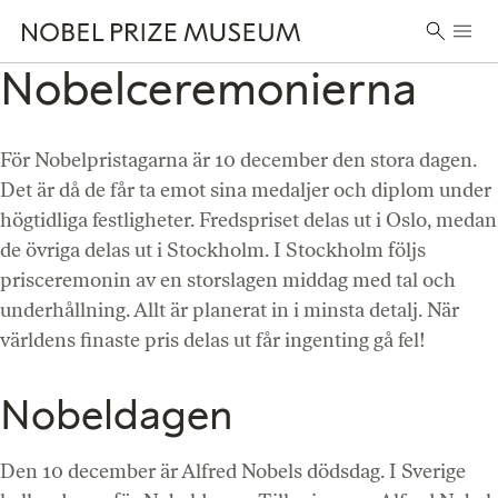
Skip
Skip
Skip
Huvu
to
to
to
Sök
header
main
footer
Nobelceremonierna
efter:
content
För Nobelpristagarna är 10 december den stora dagen.
Det är då de får ta emot sina medaljer och diplom under
högtidliga festligheter. Fredspriset delas ut i Oslo, medan
de övriga delas ut i Stockholm. I Stockholm följs
prisceremonin av en storslagen middag med tal och
underhållning. Allt är planerat in i minsta detalj. När
världens finaste pris delas ut får ingenting gå fel!
Nobeldagen
Den 10 december är Alfred Nobels dödsdag. I Sverige