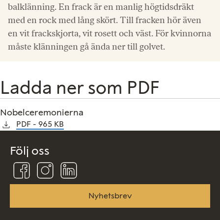
balklänning. En frack är en manlig högtidsdräkt
med en rock med lång skört. Till fracken hör även
en vit frackskjorta, vit rosett och väst. För kvinnorna
måste klänningen gå ända ner till golvet.
Ladda ner som PDF
Nobelceremonierna
PDF
965 KB
Följ oss
Följ
Följ
Följ
oss
oss
oss
på
på
på
Facebook
Instagram
Linkedin
Nyhetsbrev