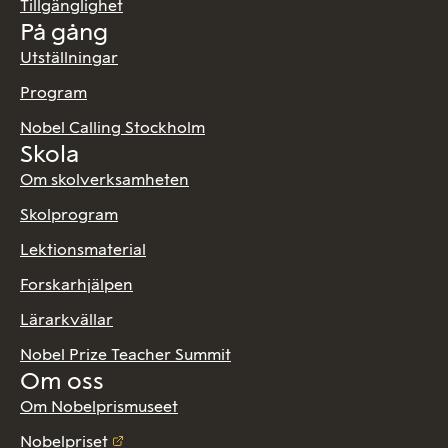
Tillgänglighet
På gång
Utställningar
Program
Nobel Calling Stockholm
Skola
Om skolverksamheten
Skolprogram
Lektionsmaterial
Forskarhjälpen
Lärarkvällar
Nobel Prize Teacher Summit
Om oss
Om Nobelprismuseet
Nobelpriset