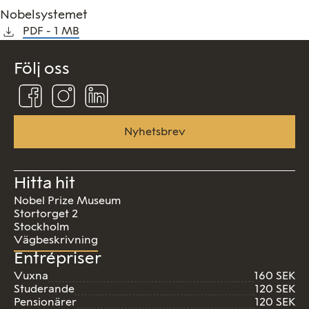
Nobelsystemet
PDF
1 MB
Följ oss
Följ
Följ
Följ
oss
oss
oss
på
på
på
Facebook
Instagram
Linkedin
Nyhetsbrev
Hitta hit
Nobel Prize Museum
Stortorget 2
Stockholm
Vägbeskrivning
Entrépriser
Vuxna
160 SEK
Studerande
120 SEK
Pensionärer
120 SEK