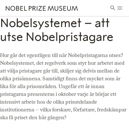
Skip
Skip
Skip
Huvu
to
to
to
Sök
header
main
footer
Nobelsystemet – att
efter:
content
utse Nobelpristagare
Hur går det egentligen till när Nobelpristagarna utses?
Nobelsystemet, det regelverk som styr hur arbetet med
att välja pristagare går till, skiljer sig delvis mellan de
olika prisämnena. Samtidigt finns det mycket som är
lika för alla prisområden. Ungefär ett år innan
pristagarna presenteras i oktober varje år börjar ett
intensivt arbete hos de olika prisutdelande
institutionerna – vilka forskare, författare, fredskämpar
ska få priset den här gången?