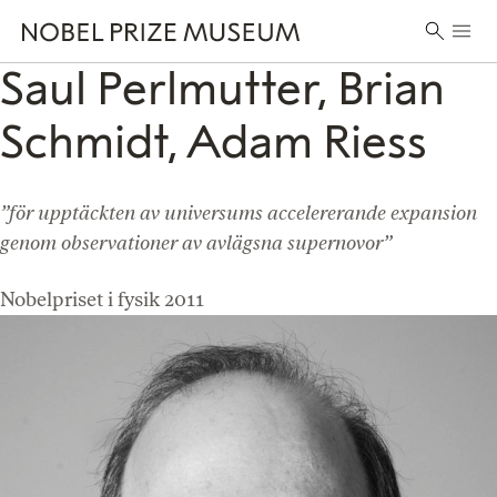
Skip
Skip
Skip
Huvu
to
to
to
Sök
header
main
footer
Saul Perlmutter, Brian
efter:
content
Schmidt, Adam Riess
”för upptäckten av universums accelererande expansion
genom observationer av avlägsna supernovor”
Nobelpriset i fysik 2011