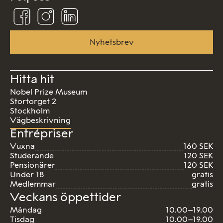
Följ
Följ
Följ
oss
oss
oss
på
på
på
Facebook
Instagram
Linkedin
Nyhetsbrev
Hitta hit
Nobel Prize Museum
Stortorget 2
Stockholm
Vägbeskrivning
Entrépriser
Vuxna
160 SEK
Studerande
120 SEK
Pensionärer
120 SEK
Under 18
gratis
Medlemmar
gratis
Veckans öppettider
Måndag
10.00–19.00
Tisdag
10.00–19.00