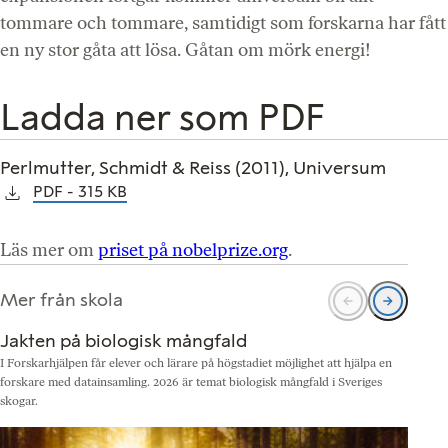
tommare och tommare, samtidigt som forskarna har fått
en ny stor gåta att lösa. Gåtan om mörk energi!
Ladda ner som PDF
Perlmutter, Schmidt & Reiss (2011), Universum
PDF
315 KB
Läs mer om
priset på nobelprize.org
.
Mer från skola
Jakten på biologisk mångfald
I Forskarhjälpen får elever och lärare på högstadiet möjlighet att hjälpa en
N
forskare med datainsamling. 2026 är temat biologisk mångfald i Sveriges
b
skogar.