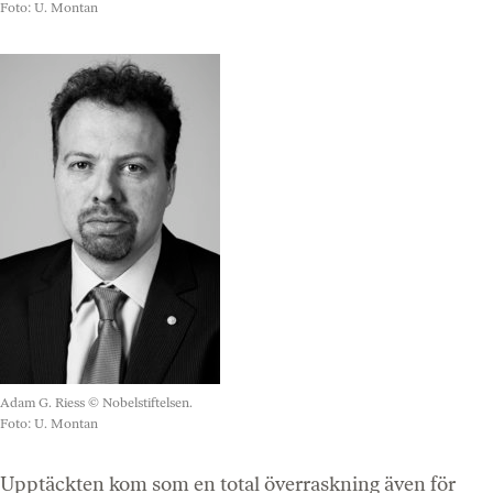
Foto: U. Montan
Adam G. Riess
© Nobelstiftelsen.
Foto: U. Montan
Upptäckten kom som en total överraskning även för