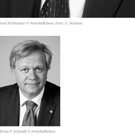
Saul Perlmutter
© Nobelstiftelsen. Foto: U. Montan
Brian P. Schmidt
© Nobelstiftelsen.