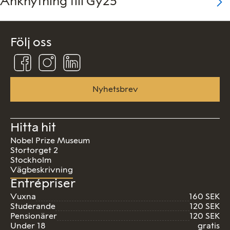
Anknytning till Gy25
Följ oss
Följ
Följ
Följ
oss
oss
oss
på
på
på
Facebook
Instagram
Linkedin
Nyhetsbrev
Hitta hit
Nobel Prize Museum
Stortorget 2
Stockholm
Vägbeskrivning
Entrépriser
Vuxna
160 SEK
Studerande
120 SEK
Pensionärer
120 SEK
Under 18
gratis