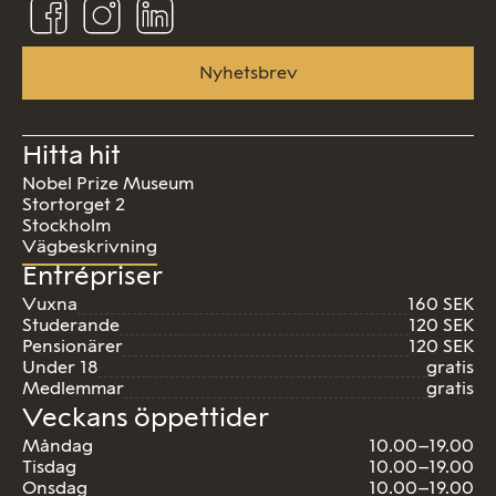
oss
oss
oss
på
på
på
Facebook
Instagram
Linkedin
Nyhetsbrev
Hitta hit
Nobel Prize Museum
Stortorget 2
Stockholm
Vägbeskrivning
Entrépriser
Vuxna
160 SEK
Studerande
120 SEK
Pensionärer
120 SEK
Under 18
gratis
Medlemmar
gratis
Veckans öppettider
Måndag
10.00–19.00
Tisdag
10.00–19.00
Onsdag
10.00–19.00