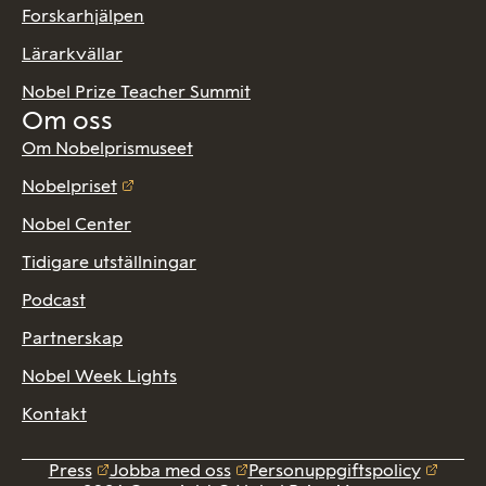
Forskarhjälpen
Lärarkvällar
Nobel Prize Teacher Summit
Om oss
Om Nobelprismuseet
Nobelpriset
Nobel Center
Tidigare utställningar
Podcast
Partnerskap
Nobel Week Lights
Kontakt
Press
Jobba med oss
Personuppgiftspolicy