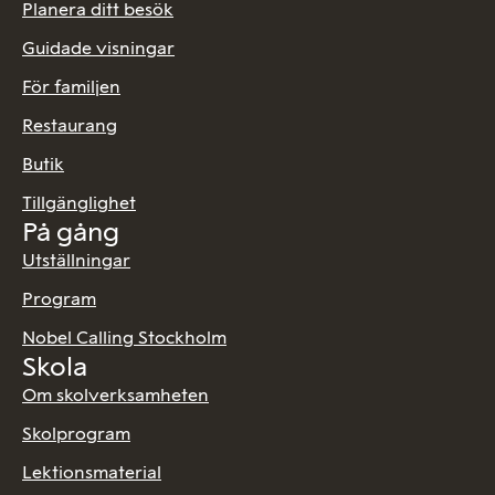
Planera ditt besök
Guidade visningar
För familjen
Restaurang
Butik
Tillgänglighet
På gång
Utställningar
Program
Nobel Calling Stockholm
Skola
Om skolverksamheten
Skolprogram
Lektionsmaterial