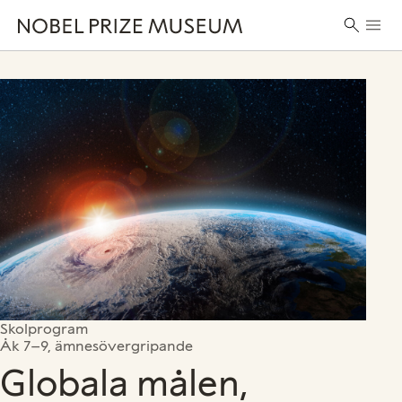
Skip
Skip
Skip
Huvu
to
to
to
Sök
header
main
footer
efter:
content
Skolprogram
Åk 7–9, ämnesövergripande
Globala målen,