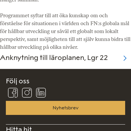
Programmet syftar till att öka kunskap om och
förståelse för situationen i världen och FN:s globala mål
för hållbar utveckling ur såväl ett globalt som lokalt
perspektiv, samt möjligheten till att själv kunna bidra till
hållbar utveckling på olika nivåer.
Anknytning till läroplanen, Lgr 22
Följ oss
Följ
Följ
Följ
oss
oss
oss
på
på
på
Facebook
Instagram
Linkedin
Nyhetsbrev
Hitta hit