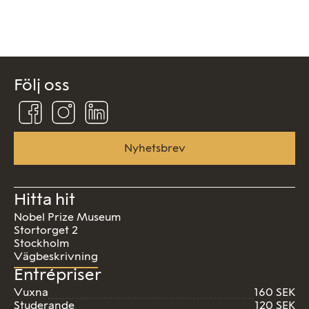
Följ oss
Följ
Följ
Följ
oss
oss
oss
på
på
på
Facebook
Instagram
Linkedin
Nyhetsbrev
Hitta hit
Nobel Prize Museum
Stortorget 2
Stockholm
Vägbeskrivning
Entrépriser
Vuxna
160 SEK
Studerande
120 SEK