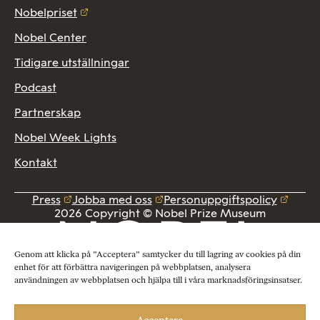
Nobelpriset
Nobel Center
Tidigare utställningar
Podcast
Partnerskap
Nobel Week Lights
Kontakt
Press
Jobba med oss
Personuppgiftspolicy
2026 Copyright © Nobel Prize Museum
Genom att klicka på ”Acceptera” samtycker du till lagring av cookies på din
enhet för att förbättra navigeringen på webbplatsen, analysera
användningen av webbplatsen och hjälpa till i våra marknadsföringsinsatser.