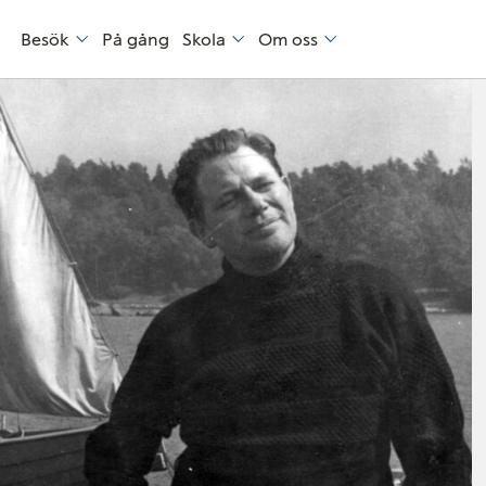
Besök
På gång
Skola
Om oss