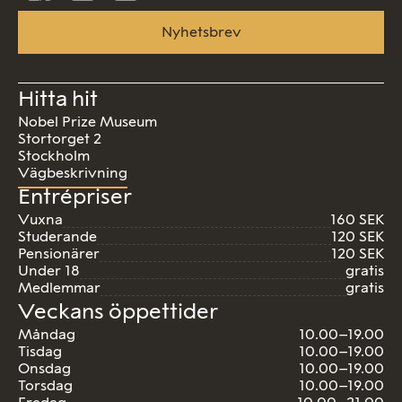
på
på
på
Facebook
Instagram
Linkedin
Nyhetsbrev
Hitta hit
Nobel Prize Museum
Stortorget 2
Stockholm
Vägbeskrivning
Entrépriser
Vuxna
160 SEK
Studerande
120 SEK
Pensionärer
120 SEK
Under 18
gratis
Medlemmar
gratis
Veckans öppettider
Måndag
10.00–19.00
Tisdag
10.00–19.00
Onsdag
10.00–19.00
Torsdag
10.00–19.00