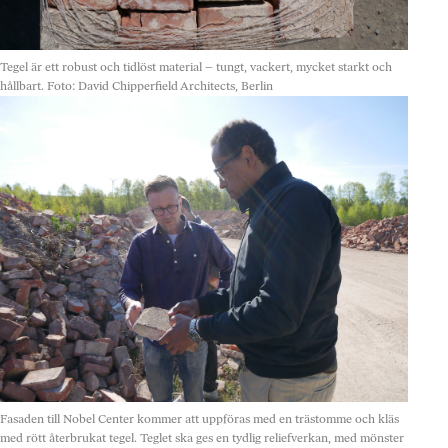
Tegel är ett robust och tidlöst material – tungt, vackert, mycket starkt och
hållbart.
Foto: David Chipperfield Architects, Berlin
Fasaden till Nobel Center kommer att uppföras med en trästomme och kläs
med rött återbrukat tegel. Teglet ska ges en tydlig reliefverkan, med mönster