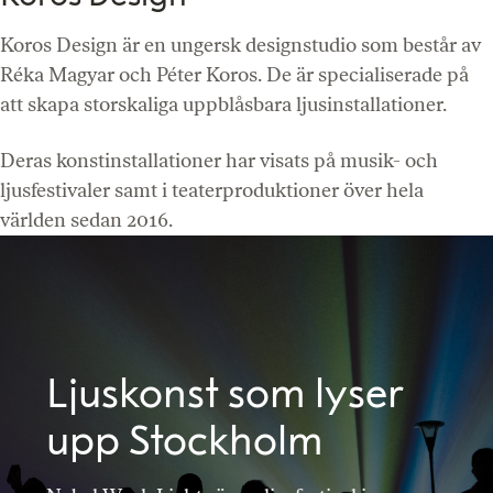
Koros Design är en ungersk designstudio som består av
Réka Magyar och Péter Koros. De är specialiserade på
att skapa storskaliga uppblåsbara ljusinstallationer.
Deras konstinstallationer har visats på musik- och
ljusfestivaler samt i teaterproduktioner över hela
världen sedan 2016.
Ljuskonst som lyser
upp Stockholm