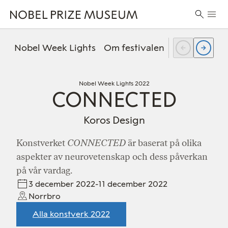
Skip
Skip
Skip
Huvu
to
to
to
Sök
header
main
footer
efter:
content
Nobel Week Lights
Om festivalen
FAQ
Tidiga
Nobel Week Lights 2022
CONNECTED
Koros Design
Konstverket
CONNECTED
är baserat på olika
aspekter av neurovetenskap och dess påverkan
på vår vardag.
3 december 2022-11 december 2022
Norrbro
Alla konstverk 2022