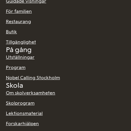
Guidade visningar
För familjen
Restaurang
Butik
Tillgänglighet
På gång
Utställningar
Program
Nobel Calling Stockholm
Skola
Om skolverksamheten
Skolprogram
Lektionsmaterial
Forskarhjälpen