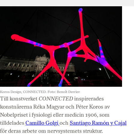
Koros Design, CONNECTED. Foto: Benoît Derrier
Till konstverket
CONNECTED
inspirerades
konstnärerna Réka Magyar och Péter Koros av
Nobelpriset i fysiologi eller medicin 1906, som
tilldelades
Camillo Golgi
och
Santiago Ramón y Cajal
för deras arbete om nervsystemets struktur.