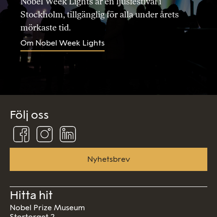
Nobel Week Lights är en ljusfestival i
Stockholm, tillgänglig för alla under årets
mörkaste tid.
Om Nobel Week Lights
Följ oss
Följ
Följ
Följ
oss
oss
oss
på
på
på
Facebook
Instagram
Linkedin
Nyhetsbrev
Hitta hit
Nobel Prize Museum
Stortorget 2