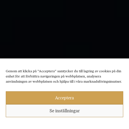
Genom att klicka på ”Acceptera” samtycker du till lagring av cookies på din
enhet för att förbättra navigeringen på webbplatsen, analysera
användningen av webbplatsen och hjälpa till i våra marknadsföringsinsatser.
Acceptera
Se inställningar