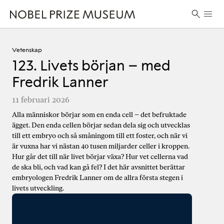
Skip
Skip
Skip
Huvu
to
to
to
Sök
header
main
footer
efter:
content
Vetenskap
123. Livets början – med
Fredrik Lanner
11 februari 2026
Alla människor börjar som en enda cell – det befruktade
ägget. Den enda cellen börjar sedan dela sig och utvecklas
till ett embryo och så småningom till ett foster, och när vi
är vuxna har vi nästan 40 tusen miljarder celler i kroppen.
Hur går det till när livet börjar växa? Hur vet cellerna vad
de ska bli, och vad kan gå fel? I det här avsnittet berättar
embryologen Fredrik Lanner om de allra första stegen i
livets utveckling.