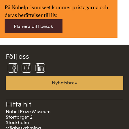
På Nobelprismuseet kommer pristagarna och
deras berättelser till liv.
Planera ditt besök
Följ oss
Följ
Följ
Följ
oss
oss
oss
på
på
på
Facebook
Instagram
Linkedin
Nyhetsbrev
Hitta hit
Nobel Prize Museum
Stortorget 2
Stockholm
Vägbeskrivning