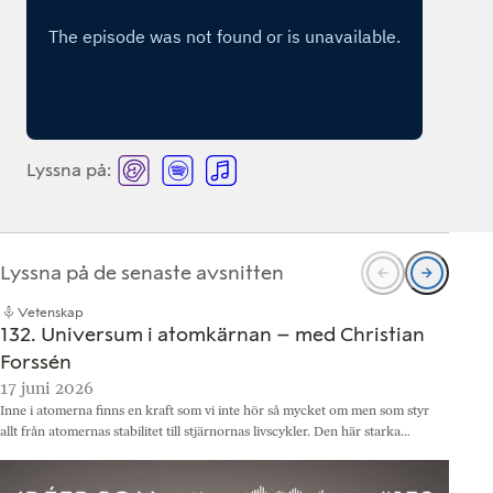
Lyssna på:
L
L
L
y
y
y
s
s
s
s
s
s
Lyssna på de senaste avsnitten
n
n
n
Vetenskap
a
a
a
132. Universum i atomkärnan – med Christian
p
p
p
Forssén
17 juni 2026
3
å
å
å
Inne i atomerna finns en kraft som vi inte hör så mycket om men som styr
D
A
S
A
allt från atomernas stabilitet till stjärnornas livscykler. Den här starka…
o
c
p
p
b
a
o
p