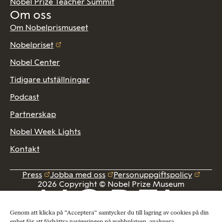
Nobel Prize Teacher Summit
Om oss
Om Nobelprismuseet
Nobelpriset
Nobel Center
Tidigare utställningar
Podcast
Partnerskap
Nobel Week Lights
Kontakt
Press
Jobba med oss
Personuppgiftspolicy
2026 Copyright © Nobel Prize Museum
Genom att klicka på ”Acceptera” samtycker du till lagring av cookies på din
enhet för att förbättra navigeringen på webbplatsen, analysera