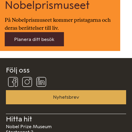
Nobelprismuseet
På Nobelprismuseet kommer pristagarna och
deras berättelser till liv.
Planera ditt besök
Följ oss
Följ
Följ
Följ
oss
oss
oss
på
på
på
Facebook
Instagram
Linkedin
Nyhetsbrev
Hitta hit
Nobel Prize Museum