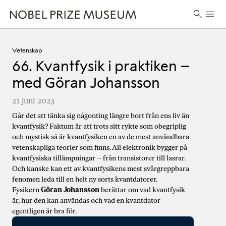
Skip
Skip
Skip
Huvu
to
to
to
Sök
header
main
footer
efter:
content
Vetenskap
66. Kvantfysik i praktiken –
med Göran Johansson
21 juni 2023
Går det att tänka sig någonting längre bort från ens liv än
kvantfysik? Faktum är att trots sitt rykte som obegriplig
och mystisk så är kvantfysiken en av de mest användbara
vetenskapliga teorier som finns. All elektronik bygger på
kvantfysiska tillämpningar – från transistorer till lasrar.
Och kanske kan ett av kvantfysikens mest svårgreppbara
fenomen leda till en helt ny sorts kvantdatorer.
Fysikern
Göran Johansson
berättar om vad kvantfysik
är, hur den kan användas och vad en kvantdator
egentligen är bra för.