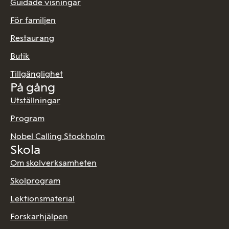
Guidade visningar
För familjen
Restaurang
Butik
Tillgänglighet
På gång
Utställningar
Program
Nobel Calling Stockholm
Skola
Om skolverksamheten
Skolprogram
Lektionsmaterial
Forskarhjälpen