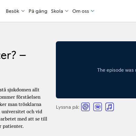
Besök
På gång
Skola
Om oss
er? –
rstå sjukdomen allt
kommer förståelsen
ker man trösklarna
Lyssna på:
L
L
L
 universitet och vid
rbetet med att se till
y
y
y
ör patienter.
s
s
s