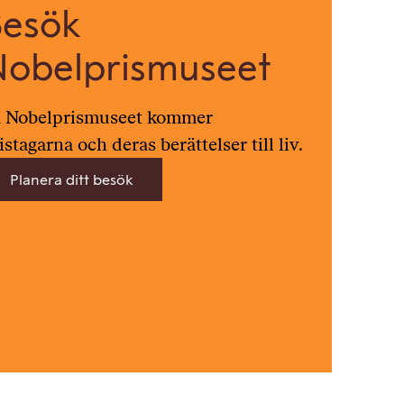
Besök
Nobelprismuseet
 Nobelprismuseet kommer
istagarna och deras berättelser till liv.
Planera ditt besök