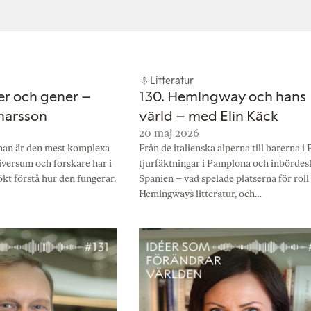
s
s
s
n
n
n
a
a
a
p
p
p
Litteratur
å
å
å
ler och gener –
130. Hemingway och hans
A
S
A
narsson
värld – med Elin Käck
c
p
p
20 maj 2026
nan är den mest komplexa
Från de italienska alperna till barerna i 
a
o
p
iversum och forskare har i
tjurfäktningar i Pamplona och inbördesk
s
t
l
kt förstå hur den fungerar.
Spanien – vad spelade platserna för roll 
t
i
e
Hemingways litteratur, och…
f
P
y
o
d
c
a