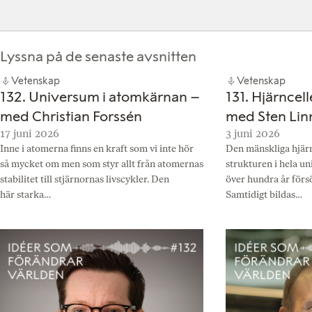
Lyssna på de senaste avsnitten
Vetenskap
Vetenskap
132. Universum i atomkärnan –
131. Hjärncel
med Christian Forssén
med Sten Lin
17 juni 2026
3 juni 2026
Inne i atomerna finns en kraft som vi inte hör
Den mänskliga hjär
så mycket om men som styr allt från atomernas
strukturen i hela un
stabilitet till stjärnornas livscykler. Den
över hundra år försö
här starka…
Samtidigt bildas…