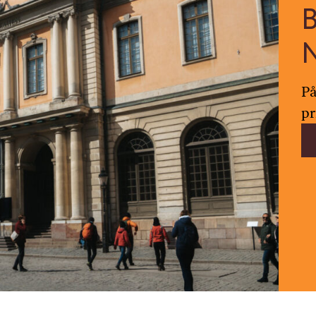
På
pr