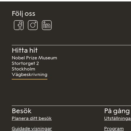
Följ oss
Följ
Följ
Följ
oss
oss
oss
på
på
på
Facebook
Instagram
Linkedin
Hitta hit
Nobel Prize Museum
Stortorget 2
Stockholm
Vägbeskrivning
Besök
På gång
Planera ditt besök
Utställninga
Guidade visningar
Program