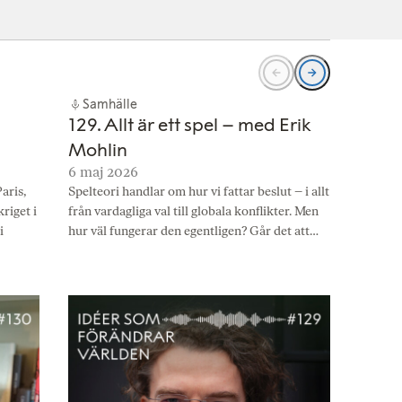
Samhälle
Vete
129. Allt är ett spel – med Erik
128. 
Mohlin
– med
6 maj 2026
22 apr
Paris,
Spelteori handlar om hur vi fattar beslut – i allt
Idéer f
riget i
från vardagliga val till globala konflikter. Men
bara vi
i
hur väl fungerar den egentligen? Går det att…
när vi g