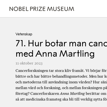
Skip
Skip
Skip
to
to
to
header
main
footer
Sök
content
efter:
Vetenskap
71. Hur botar man canc
med Anna Martling
11 oktober 2023
Cancerforskningen tar stora kliv framåt. Vi börjar fö
bättre och har bättre behandlingsmetoder. Men hur 
och metoderna till användning inom vården? Hur sän
mellan vård och forskning, och mellan forskningen på
företag? Cancerforskaren
Anna Martling
berättar om a
så att medicinska framsteg ska bli till verklig nytta f