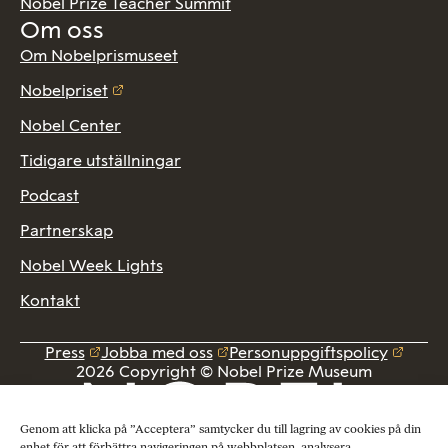
Nobel Prize Teacher Summit
Om oss
Om Nobelprismuseet
Nobelpriset
Nobel Center
Tidigare utställningar
Podcast
Partnerskap
Nobel Week Lights
Kontakt
Press
Jobba med oss
Personuppgiftspolicy
2026 Copyright © Nobel Prize Museum
Genom att klicka på ”Acceptera” samtycker du till lagring av cookies på din
enhet för att förbättra navigeringen på webbplatsen, analysera