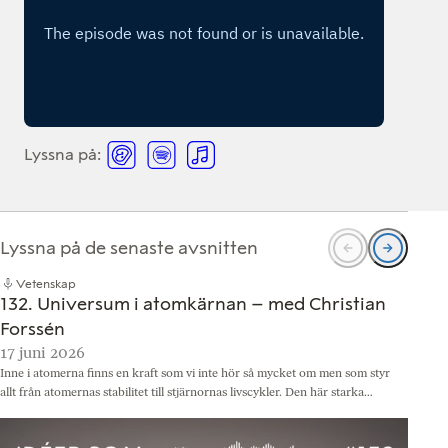
Lyssna på:
L
L
L
y
y
y
s
s
s
s
s
s
Lyssna på de senaste avsnitten
n
n
n
Vetenskap
a
a
a
132. Universum i atomkärnan – med Christian
p
p
p
Forssén
17 juni 2026
3
å
å
å
Inne i atomerna finns en kraft som vi inte hör så mycket om men som styr
D
A
S
A
allt från atomernas stabilitet till stjärnornas livscykler. Den här starka…
o
c
p
p
b
a
o
p