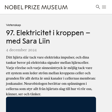
Skip
Skip
Skip
Huvu
to
to
to
Sök
header
main
footer
efter:
content
Vetenskap
97. Elektricitet i kroppen –
med Sara Liin
4 december 2024
Ditt hjärta slår tack vare elektriska impulser, och dina
tankar beror på elektriska signaler mellan hjärnceller.
Varje rörelse och varje sinnesintryck är möjlig tack vare
ett system som leder ström mellan kroppens celler och
grunden för allt detta är små kanaler i cellernas membran:
jonkanaler. Neurobiologen berättar om spänningen i
cellerna som styr allt från hjärtats slag till hur vi rör oss,
känner, ser och tänker.