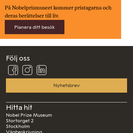
På Nobelprismuseet kommer pristagarna och
deras berättelser till liv.
Planera ditt besök
Följ oss
Följ
Följ
Följ
oss
oss
oss
på
på
på
Facebook
Instagram
Linkedin
Nyhetsbrev
Hitta hit
Nobel Prize Museum
Stortorget 2
Stockholm
Vägbeskrivning