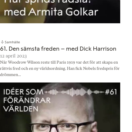
Samhälle
61. Den sämsta freden – med Dick Harrison
12 april 2023
När Woodrow Wilson reste till Paris 1919 var det för att skapa en
rättvis fred och en ny världsordning. Han fick Nobels fredspris för
drömmen…