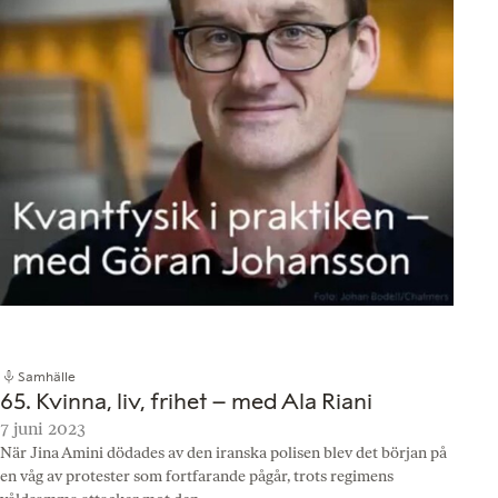
Samhälle
65. Kvinna, liv, frihet – med Ala Riani
7 juni 2023
När Jina Amini dödades av den iranska polisen blev det början på
en våg av protester som fortfarande pågår, trots regimens