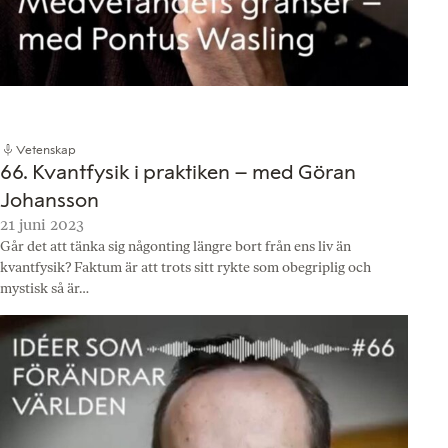
Vetenskap
66. Kvantfysik i praktiken – med Göran
Johansson
21 juni 2023
Går det att tänka sig någonting längre bort från ens liv än
kvantfysik? Faktum är att trots sitt rykte som obegriplig och
mystisk så är…