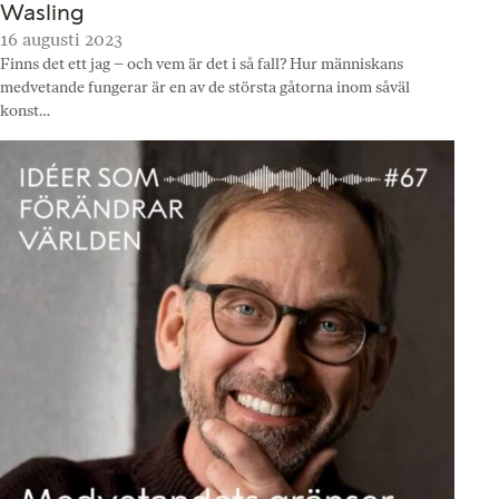
Wasling
16 augusti 2023
Finns det ett jag – och vem är det i så fall? Hur människans
medvetande fungerar är en av de största gåtorna inom såväl
konst…