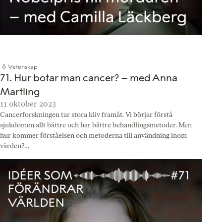
Vetenskap
71. Hur botar man cancer? – med Anna
Martling
11 oktober 2023
Cancerforskningen tar stora kliv framåt. Vi börjar förstå
sjukdomen allt bättre och har bättre behandlingsmetoder. Men
hur kommer förståelsen och metoderna till användning inom
vården?…