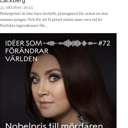
Läckberg
25 oktober 2023
Nobelpriset är inte bara ärofyllt, pristagaren får också en stor
summa pengar. Och för att få priset måste man vara vid liv.
Perfekta ingredienser för…