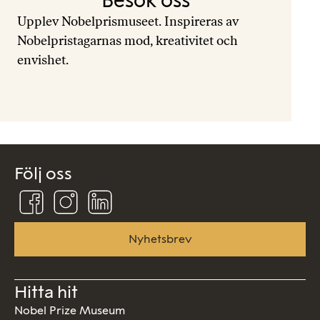
Upplev Nobelprismuseet. Inspireras av
Nobelpristagarnas mod, kreativitet och
envishet.
Följ oss
Följ
Följ
Följ
oss
oss
oss
på
på
på
Facebook
Instagram
Linkedin
Nyhetsbrev
Hitta hit
Nobel Prize Museum