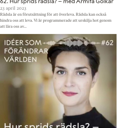
62. Hur sprids rädsla? – med Armita Golkar
23 april 2023
Rädsla är en förutsättning för att överleva. Rädsla kan också
hindra oss att leva. Vi är programmerade att urskilja hot genom
att lära oss av…