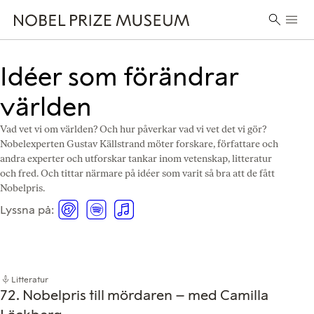
Skip
Skip
Skip
Huvu
to
to
to
Sök
header
main
footer
efter:
content
Idéer som förändrar
världen
Vad vet vi om världen? Och hur påverkar vad vi vet det vi gör?
Nobelexperten Gustav Källstrand möter forskare, författare och
andra experter och utforskar tankar inom vetenskap, litteratur
och fred. Och tittar närmare på idéer som varit så bra att de fått
Nobelpris.
Lyssna på:
Lyssna
Lyssna
Lyssna
på
på
på
Acast
Spotify
Apple
Podcasts
Litteratur
72. Nobelpris till mördaren – med Camilla