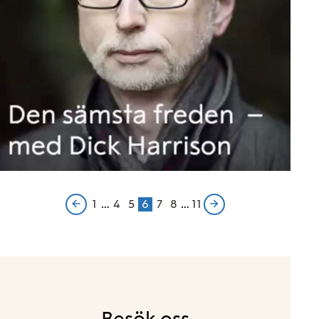
1
…
4
5
6
7
8
…
11
Previous
Page
Page
Page
Page
Page
Page
Page
Next
page
page
Besök oss