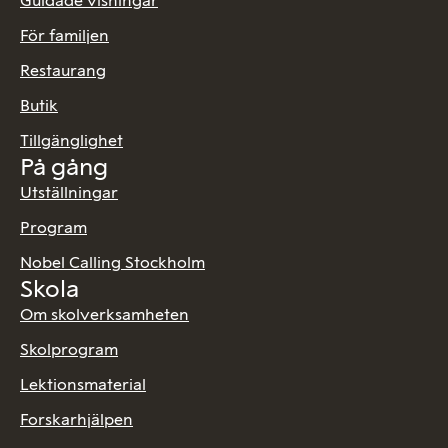
Guidade visningar
För familjen
Restaurang
Butik
Tillgänglighet
På gång
Utställningar
Program
Nobel Calling Stockholm
Skola
Om skolverksamheten
Skolprogram
Lektionsmaterial
Forskarhjälpen