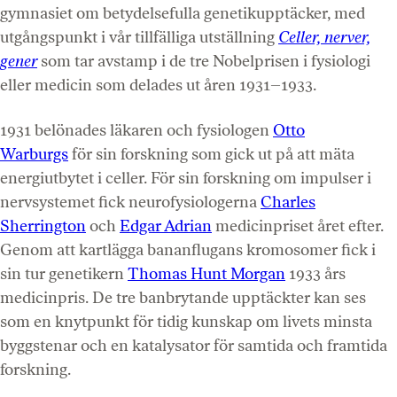
gymnasiet om betydelsefulla genetikupptäcker, med
utgångspunkt i vår tillfälliga utställning
Celler, nerver,
gener
som tar avstamp i de tre Nobelprisen i fysiologi
eller medicin som delades ut åren 1931–1933.
1931 belönades läkaren och fysiologen
Otto
Warburgs
för sin forskning som gick ut på att mäta
energiutbytet i celler. För sin forskning om impulser i
nervsystemet fick neurofysiologerna
Charles
Sherrington
och
Edgar Adrian
medicinpriset året efter.
Genom att kartlägga bananflugans kromosomer fick i
sin tur genetikern
Thomas Hunt Morgan
1933 års
medicinpris. De tre banbrytande upptäckter kan ses
som en knytpunkt för tidig kunskap om livets minsta
byggstenar och en katalysator för samtida och framtida
forskning.