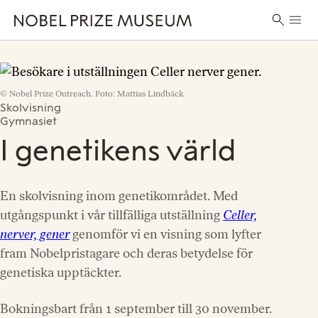
Skip
Skip
Skip
Huvu
to
to
to
Sök
header
main
footer
efter:
content
© Nobel Prize Outreach. Foto: Mattias Lindbäck
Skolvisning
Gymnasiet
I genetikens värld
En skolvisning inom genetikområdet. Med
utgångspunkt i vår tillfälliga utställning
Celler,
nerver, gener
genomför vi en visning som lyfter
fram Nobelpristagare och deras betydelse för
genetiska upptäckter.
Bokningsbart från 1 september till 30 november.