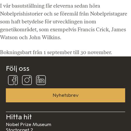
I vår basutställning får eleverna sedan höra
Nobelprishistorier och se föremål från Nobelpristagare
som haft betydelse för utvecklingen inom
genetikområdet, som exempelvis Francis Crick, James
Watson och John Wilkins.
Bokningsbart från 1 september till 30 november.
Följ oss
Följ
Följ
Följ
oss
oss
oss
på
på
på
Facebook
Instagram
Linkedin
Nyhetsbrev
Hitta hit
Nobel Prize Museum
Stortorget 2